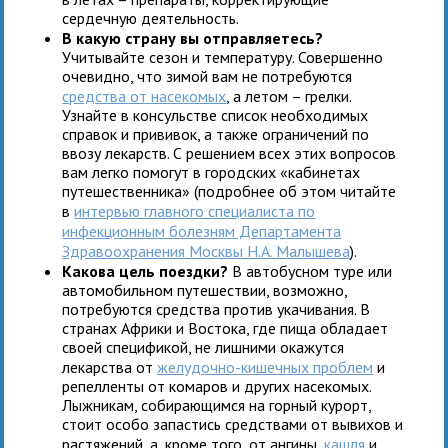
сердечную деятельность.
В какую страну вы отправляетесь?
Учитывайте сезон и температуру. Совершенно
очевидно, что зимой вам не потребуются
средства от насекомых
, а летом – грелки.
Узнайте в консульстве список необходимых
справок и прививок, а также ограничений по
ввозу лекарств. С решением всех этих вопросов
вам легко помогут в городских «кабинетах
путешественника» (подробнее об этом читайте
в
интервью главного специалиста по
инфекционным болезням Департамента
Здравоохранения Москвы Н.А. Малышева
).
Какова цель поездки?
В автобусном туре или
автомобильном путешествии, возможно,
потребуются средства против укачивания. В
странах Африки и Востока, где пища обладает
своей спецификой, не лишними окажутся
лекарства от
желудочно-кишечных проблем
и
репелленты от комаров и других насекомых.
Лыжникам, собирающимся на горный курорт,
стоит особо запастись средствами от вывихов и
растяжений, а, кроме того, от ангины,
кашля
и