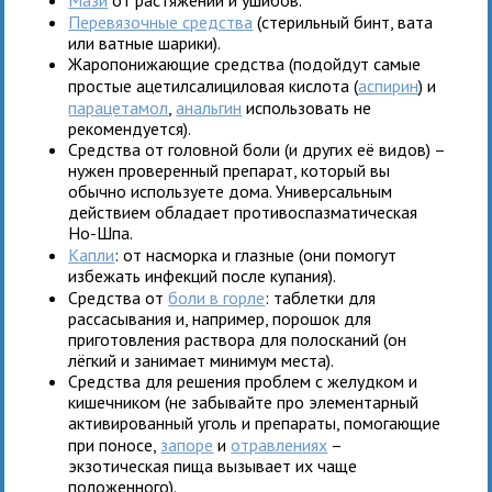
Перевязочные средства
(стерильный бинт, вата
или ватные шарики).
Жаропонижающие средства (подойдут самые
простые ацетилсалициловая кислота (
аспирин
) и
парацетамол
,
анальгин
использовать не
рекомендуется).
Средства от головной боли (и других её видов) –
нужен проверенный препарат, который вы
обычно используете дома. Универсальным
действием обладает противоспазматическая
Но-Шпа.
Капли
: от насморка и глазные (они помогут
избежать инфекций после купания).
Средства от
боли в горле
: таблетки для
рассасывания и, например, порошок для
приготовления раствора для полосканий (он
лёгкий и занимает минимум места).
Средства для решения проблем с желудком и
кишечником (не забывайте про элементарный
активированный уголь и препараты, помогающие
при поносе,
запоре
и
отравлениях
–
экзотическая пища вызывает их чаще
положенного).