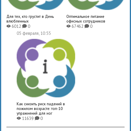
Для тех, кто грустит в День
Оптимальное питание
влюбленных
офисных сотрудников
6012
0
67462
0
X
K
X
K
05 февраля, 10:55
Как снизить риск падений в
пожилом возрасте: топ-10
упражнений для ног
11639
0
X
K