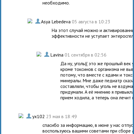
необходимо.
.
Asya Lebedeva
05 августа в 10:23
На этот случай можно и активированным
эффективности не уступает энтеросгелю
.
Lavina
01 сентября в 02:56
Да ну, уголь(( это же прошлый век
кроме токсинов с организма не выв
потому, что вместе с ядами и ток
минералы. Мне даже педиатр сказал
составляли, чтобы уголь не вздума
придумали. А её мнению я привыкла
прием ходила, а теперь она лечит 
.
yx102
23 мая в 18:49
спасибо за информацию, в июне у нас отпус
воспользуюсь вашими советами при сборе 