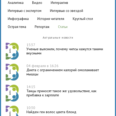
аналитика
видео
интерактив
интервью с экспертом
интервью со звездой
инфографика
история читателя
круглый стол
острая тема
репортаж
статьи
Актуальные новости
15:37
Ученые выяснили, почему чипсы кажутся такими
вкусными
04 февраля в 16:26
Диета с ограничением калорий омолаживает
мышцы
14:15
Танцы приносят такое же удовольствие, как
прибавка к зарплате
10:30
Найден ген волос цвета блонд