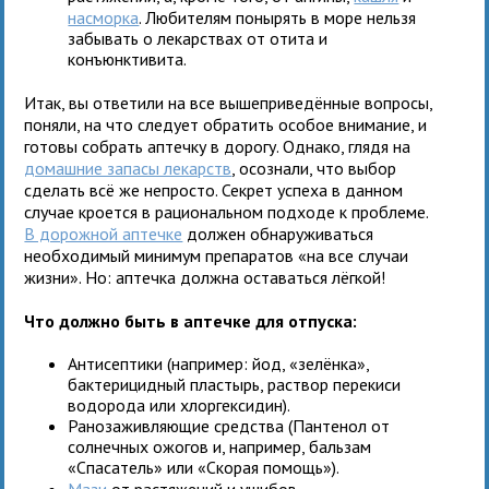
насморка
. Любителям понырять в море нельзя
забывать о лекарствах от отита и
конъюнктивита.
Итак, вы ответили на все вышеприведённые вопросы,
поняли, на что следует обратить особое внимание, и
готовы собрать аптечку в дорогу. Однако, глядя на
домашние запасы лекарств
, осознали, что выбор
сделать всё же непросто. Секрет успеха в данном
случае кроется в рациональном подходе к проблеме.
В дорожной аптечке
должен обнаруживаться
необходимый минимум препаратов «на все случаи
жизни». Но: аптечка должна оставаться лёгкой!
Что должно быть в аптечке для отпуска:
Антисептики (например: йод, «зелёнка»,
бактерицидный пластырь, раствор перекиси
водорода или хлоргексидин).
Ранозаживляющие средства (Пантенол от
солнечных ожогов и, например, бальзам
«Спасатель» или «Скорая помощь»).
Мази
от растяжений и ушибов.