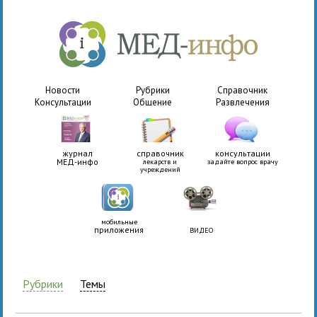
Новости
Рубрики
Справочник
Консультации
Общение
Развлечения
журнал
справочник
консультации
МЕД-инфо
лекарств и
задайте вопрос врачу
учреждений
мобильные
приложения
ВИДЕО
Рубрики
Темы