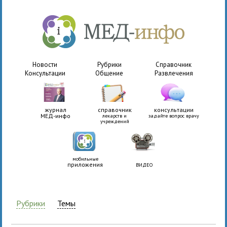
Новости
Рубрики
Справочник
Консультации
Общение
Развлечения
журнал
справочник
консультации
МЕД-инфо
лекарств и
задайте вопрос врачу
учреждений
мобильные
приложения
ВИДЕО
Рубрики
Темы