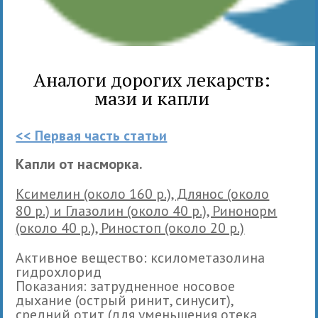
Аналоги дорогих лекарств:
мази и капли
<< Первая часть статьи
Капли от насморка.
Ксимелин (около 160 р.), Длянос (около
80 р.) и Глазолин (около 40 р.), Ринонорм
(около 40 р.), Риностоп (около 20 р.)
Активное вещество: ксилометазолина
гидрохлорид
Показания: затрудненное носовое
дыхание (острый ринит, синусит),
средний отит (для уменьшения отека