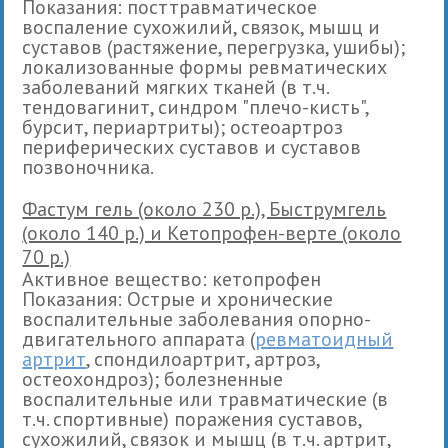
Показания: посттравматическое
воспаление сухожилий, связок, мышц и
суставов (растяжение, перегрузка, ушибы);
локализованные формы ревматических
заболеваний мягких тканей (в т.ч.
тендовагинит, синдром "плечо-кисть",
бурсит, периартриты); остеоартроз
периферических суставов и суставов
позвоночника.
Фастум гель (около 230 р.), Быструмгель
(около 140 р.) и Кетопрофен-верте (около
70 р.)
Активное вещество: кетопрофен
Показания: Острые и хронические
воспалительные заболевания опорно-
двигательного аппарата (
ревматоидный
артрит
, спондилоартрит, артроз,
остеохондроз); болезненные
воспалительные или травматические (в
т.ч. спортивные) поражения суставов,
сухожилий, связок и мышц (в т.ч. артрит,