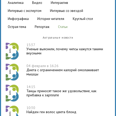
аналитика
видео
интерактив
интервью с экспертом
интервью со звездой
инфографика
история читателя
круглый стол
острая тема
репортаж
статьи
Актуальные новости
15:37
Ученые выяснили, почему чипсы кажутся такими
вкусными
04 февраля в 16:26
Диета с ограничением калорий омолаживает
мышцы
14:15
Танцы приносят такое же удовольствие, как
прибавка к зарплате
10:30
Найден ген волос цвета блонд