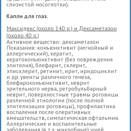
слизистой носоглотки).
Капли для глаз.
Максидекс (около 140 р.) и Дексаметазон
(около 40 р.)
Активное вещество: дексаметазон
Показания: конъюнктивит (негнойный и
аллергический), кератит,
кератоконъюнктивит (без повреждения
эпителия), блефарит, склерит,
эписклерит, ретинит, ирит, иридоциклит
и др. увеиты различного генеза,
блефароконъюнктивит, неврит
зрительного нерва, ретробульбарный
неврит, поверхностные травмы роговицы
различной этиологии (после полной
эпителизации роговицы), профилактика
воспаления после оперативных
вмешательств, симпатическая офтальмия.
Аллергические и воспалительные
заболевания (в т.ч. микробные) ушей,