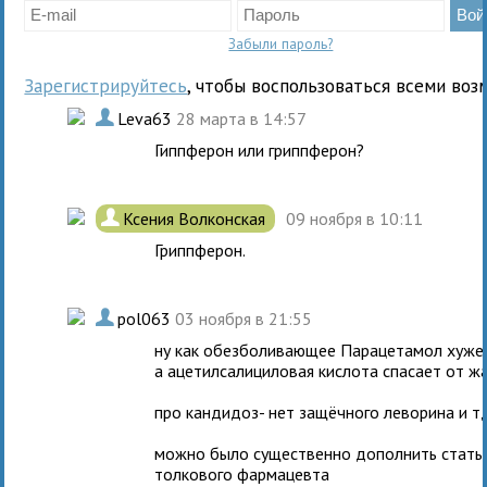
Забыли пароль?
Зарегистрируйтесь
, чтобы воспользоваться всеми воз
.
Leva63
28 марта в 14:57
Гиппферон или гриппферон?
.
Ксения Волконская
09 ноября в 10:11
Гриппферон.
.
pol063
03 ноября в 21:55
ну как обезболивающее Парацетамол хуже
а ацетилсалициловая кислота спасает от жа
про кандидоз- нет защёчного леворина и тд 
можно было существенно дополнить статью
толкового фармацевта