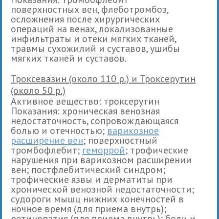
поверхностных вен, флеботромбоз,
осложнения после хирургических
операций на венах, локализованные
инфильтраты и отеки мягких тканей,
травмы сухожилий и суставов, ушибы
мягких тканей и суставов.
Троксевазин (около 110 р.) и Троксерутин
(около 50 р.)
Активное вещество: троксерутин
Показания: хроническая венозная
недостаточность, сопровождающаяся
болью и отечностью;
варикозное
расширение вен
; поверхностный
тромбофлебит;
геморрой
; трофические
нарушения при варикозном расширении
вен; постфлебитический синдром;
трофические язвы и дерматиты при
хронической венозной недостаточности;
судороги мышц нижних конечностей в
ночное время (для приема внутрь);
ретинопатия (для приема внутрь); боли и