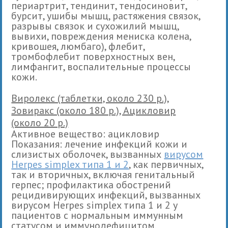
периартрит, тендинит, тендосиновит,
бурсит, ушибы мышц, растяжения связок,
разрывы связок и сухожилий мышц,
вывихи, повреждения мениска колена,
кривошея, люмбаго), флебит,
тромбофлебит поверхностных вен,
лимфангит, воспалительные процессы
кожи.
Виролекс (таблетки, около 230 р.),
Зовиракс (около 180 р.), Ацикловир
(около 20 р.)
Активное вещество: ацикловир
Показания: лечение инфекций кожи и
слизистых оболочек, вызванных
вирусом
Herpes simplex типа 1 и 2
, как первичных,
так и вторичных, включая генитальный
герпес; профилактика обострений
рецидивирующих инфекций, вызванных
вирусом Herpes simplex типа 1 и 2 у
пациентов с нормальным иммунным
статусом и иммунодефицитом.