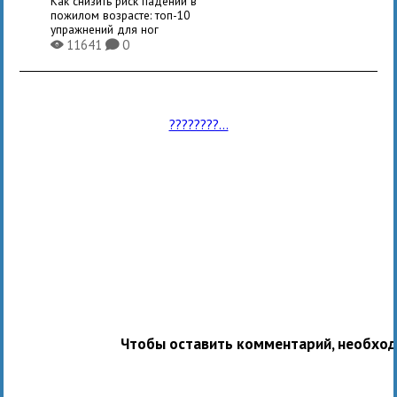
Как снизить риск падений в
пожилом возрасте: топ-10
упражнений для ног
11641
0
X
K
????????...
Чтобы оставить комментарий, необхо