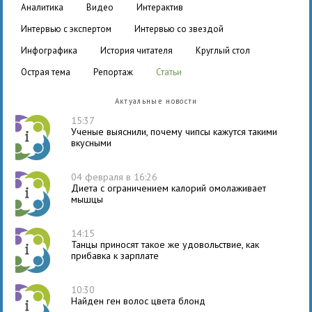
аналитика
видео
интерактив
интервью с экспертом
интервью со звездой
инфографика
история читателя
круглый стол
острая тема
репортаж
статьи
Актуальные новости
15:37
Ученые выяснили, почему чипсы кажутся такими
вкусными
04 февраля в 16:26
Диета с ограничением калорий омолаживает
мышцы
14:15
Танцы приносят такое же удовольствие, как
прибавка к зарплате
10:30
Найден ген волос цвета блонд