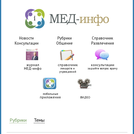
Новости
Рубрики
Справочник
Консультации
Общение
Развлечения
журнал
справочник
консультации
МЕД-инфо
лекарств и
задайте вопрос врачу
учреждений
мобильные
приложения
ВИДЕО
Рубрики
Темы