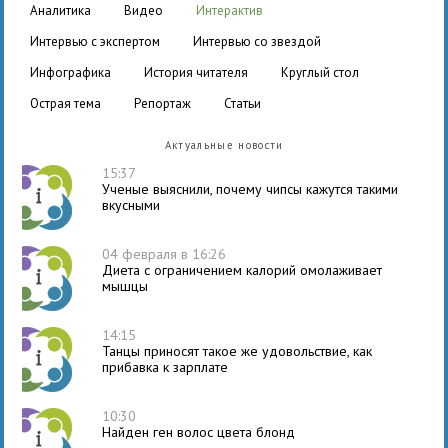
аналитика
видео
интерактив
интервью с экспертом
интервью со звездой
инфографика
история читателя
круглый стол
острая тема
репортаж
статьи
Актуальные новости
15:37
Ученые выяснили, почему чипсы кажутся такими
вкусными
04 февраля в 16:26
Диета с ограничением калорий омолаживает
мышцы
14:15
Танцы приносят такое же удовольствие, как
прибавка к зарплате
10:30
Найден ген волос цвета блонд