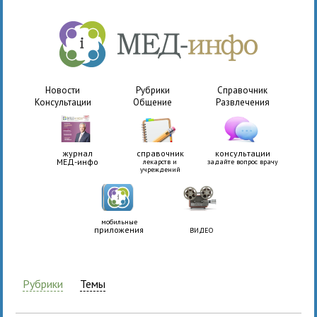
Новости
Рубрики
Справочник
Консультации
Общение
Развлечения
журнал
справочник
консультации
МЕД-инфо
лекарств и
задайте вопрос врачу
учреждений
мобильные
приложения
ВИДЕО
Рубрики
Темы