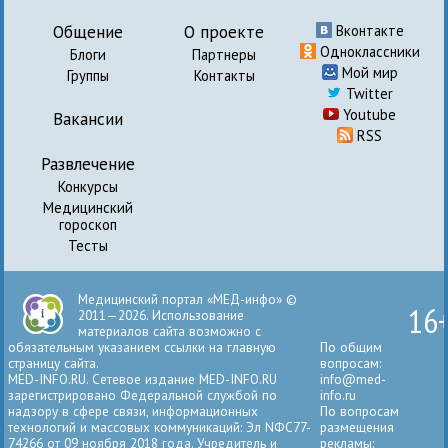
Общение
О проекте
Вконтакте
Одноклассники
Блоги
Партнеры
Мой мир
Группы
Контакты
Twitter
Youtube
Вакансии
RSS
Развлечение
Конкурсы
Медицинский
гороскоп
Тесты
Медицинский портал «МЕД-инфо» ©
16
2011—2026. Использование
материалов сайта возможно с
обязательным указанием ссылки на главную
По общим
страницу сайта.
вопросам:
MED-INFO.RU. Сетевое издание MED-INFO.RU
info@med-
зарегистрировано Федеральной службой по
info.ru
надзору в сфере связи, информационных
По вопросам
технологий и массовых коммуникаций: Эл NФС77-
размещения
74266 от 09 ноября 2018 года. Учредитель и
рекламы: