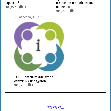
страшно?
в лечении и реабилитации
пациентов
9521
0
X
K
9488
0
X
K
31 августа, 10:43
ТОП-5 опасных для зубов
отпускных продуктов
9758
0
X
K
????????...