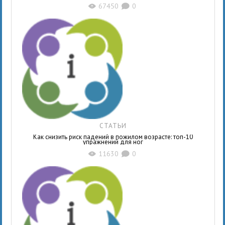
67450
0
X
K
СТАТЬИ
Как снизить риск падений в пожилом возрасте: топ-10
упражнений для ног
11630
0
X
K