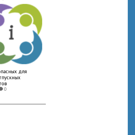
опасных для
отпускных
тов
0
K