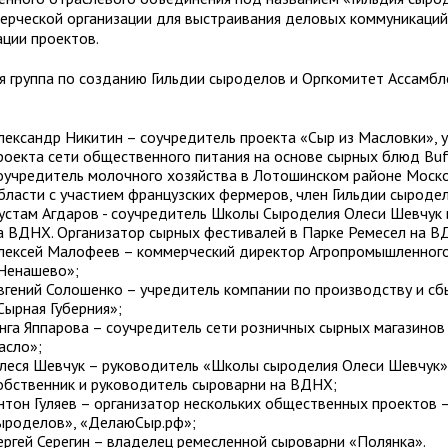
ерческой организации для выстраивания деловых коммуникаций
ации проектов.
я группа по созданию Гильдии сыроделов и Оргкомитет Ассамб
:
лександр Никитин – соучредитель проекта «Сыр из Масловки», 
роекта сети общественного питания на основе сырных блюд Buf
оучредитель молочного хозяйства в Лотошинском районе Моск
бласти с участием французских фермеров, член Гильдии сыроде
устам Агдаров - соучредитель Школы Сыроделия Олеси Шевчук 
а ВДНХ. Организатор сырных фестивалей в Парке Ремесел на В
лексей Малофеев – коммерческий директор Агропромышленного
Ненашево»;
вгений Солошенко – учредитель компании по производству и сб
Сырная Губерния»;
нга Яппарова – соучредитель сети розничных сырных магазинов
асло»;
леся Шевчук – руководитель «Школы сыроделия Олеси Шевчук»
обственник и руководитель сыроварни на ВДНХ;
нтон Гуляев – организатор нескольких общественных проектов 
ыроделов», «ДелаюСыр.рф»;
ергей Серегин – владелец ремесленной сыроварни «Полянка».