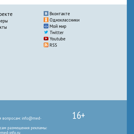
оекте
Вконтакте
Одноклассники
неры
Мой мир
акты
Twitter
Youtube
RSS
16+
 вопросам: info@med-
сам размещения рекламы:
med-info.ru