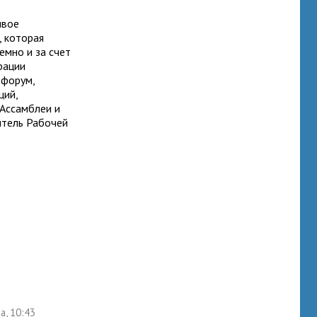
ивое
, которая
емно и за счет
рации
 форум,
ций,
 Ассамблеи и
итель Рабочей
а, 10:43