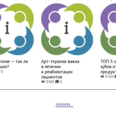
опие — так ли
Арт-терапия важна
ТОП-5 
ашно?
в лечении
зубов 
и реабилитации
продук
0
пациентов
9760
X
9489
0
X
K
????????...