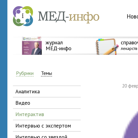
Нов
журнал
справо
МЕД-инфо
лекарств
Рубрики
Темы
20 фев
аналитика
видео
интерактив
интервью с экспертом
интервью со звездой