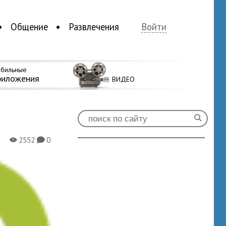
Общение
Развлечения
Войти
бильные
риложения
ВИДЕО
2552
0
X
K