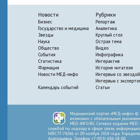
Новости
Рубрики
Бизнес
Репортаж
Государство и медицина
Аналитика
Звезды
Круглый стол
Наука
Острая тема
Общество
Видео
События
Инфографика
Статистика
Интерактив
Фармация
История читателя
Новости МЕД-инфо
Интервью со звездой
Интервью с эксперто
Календарь событий
Статьи
Медицинский портал «МЕД-инфо» © 
возможно с обязательным указанием 
MED-INFO.RU. Сетевое издание MED-
службой по надзору в сфере связи, информацио
NФС77-74266 от 09 ноября 2018 года. Учредите
Анатольевна. Телефон +7 (915) 636-18-00.