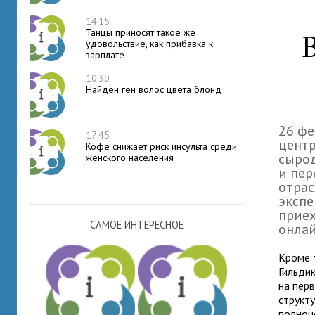
14:15
Танцы приносят такое же
удовольствие, как прибавка к
зарплате
10:30
Найден ген волос цвета блонд
26 фе
17:45
центр
Кофе снижает риск инсульта среди
сырод
женского населения
и пер
отрас
экспе
приех
САМОЕ ИНТЕРЕСНОЕ
онлай
Кроме 
Гильди
на перв
структ
полноц