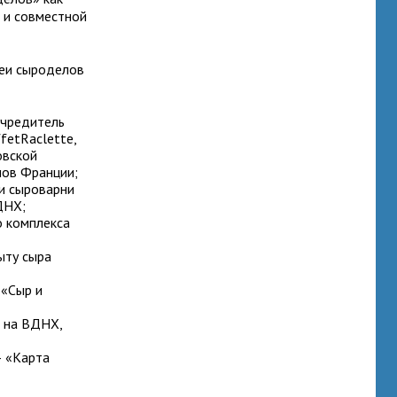
 и совместной
леи сыроделов
учредитель
fetRaclettе,
овской
лов Франции;
и сыроварни
ДНХ;
 комплекса
ыту сыра
 «Сыр и
 на ВДНХ,
– «Карта