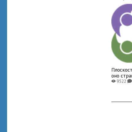
Плоскост
оно стр
9522
X
K