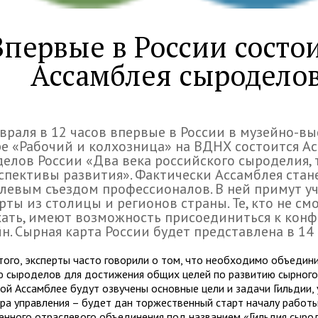
Впервые в России состо
Ассамблея сыродело
враля в 12 часов впервые в России в музейно-в
е «Рабочий и колхозница» на ВДНХ состоится А
елов России «Два века российского сыроделия,
спективы развития». Фактически Ассамблея ста
левым съездом профессионалов. В ней примут у
рты из столицы и регионов страны. Те, кто не см
ать, имеют возможность присоединиться к кон
н. Сырная карта России будет представлена в 14 
того, эксперты часто говорили о том, что необходимо объедини
ю сыроделов для достижения общих целей по развитию сырного
ой Ассамблее будут озвучены основные цели и задачи Гильдии, 
ура управления – будет дан торжественный старт началу работы
енного отраслевого объединения под названием «Гильдия сыро