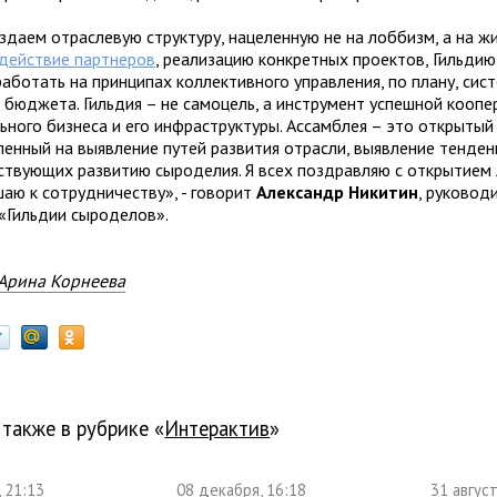
здаем отраслевую структуру, нацеленную не на лоббизм, а на ж
действие партнеров
, реализацию конкретных проектов, Гильдию
аботать на принципах коллективного управления, по плану, сист
 бюджета. Гильдия – не самоцель, а инструмент успешной коопе
ьного бизнеса и его инфраструктуры. Ассамблея – это открытый
ленный на выявление путей развития отрасли, выявление тенден
ствующих развитию сыроделия. Я всех поздравляю с открытием
шаю к сотрудничеству», - говорит
Александр Никитин
, руковод
 «Гильдии сыроделов».
Арина Корнеева
 также в рубрике «
Интерактив
»
, 21:13
08 декабря, 16:18
31 август