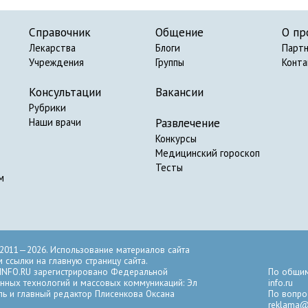
Справочник
Общение
О пр
Лекарства
Блоги
Парт
Учреждения
Группы
Конт
Консультации
Вакансии
Рубрики
Развлечение
Наши врачи
Конкурсы
Медицинский гороскоп
Тесты
м
2011—2026. Использование материалов сайта
ссылки на главную страницу сайта.
INFO.RU зарегистрировано Федеральной
По общим
нных технологий и массовых коммуникаций: Эл
info.ru
ль и главный редактор Плисенкова Оксана
По вопро
reklama@