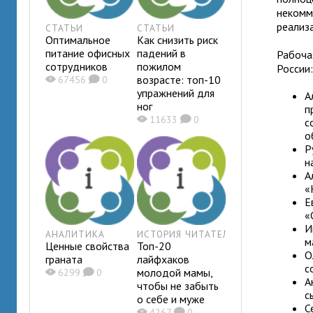
некомм
реализ
СТАТЬИ
СТАТЬИ
Оптимальное
Как снизить риск
питание офисных
падений в
Рабоча
сотрудников
пожилом
России
возрасте: топ-10
X
67456
K
0
упражнений для
А
ног
п
X
11633
K
0
с
о
Р
н
А
«
Е
«
И
АНАЛИТИКА
ИСТОРИЯ ЧИТАТЕЛЯ
м
Ценные свойства
Топ-20
О
граната
лайфхаков
с
молодой мамы,
X
6299
K
0
А
чтобы не забыть
с
о себе и муже
С
X
4267
K
0