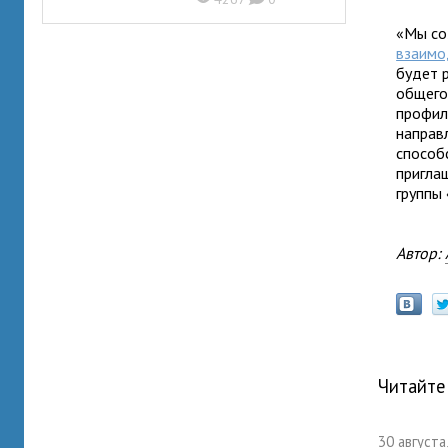
«Мы со
взаимо
будет р
общего
профил
направ
способ
пригла
группы
Автор:
Читайте
30 августа