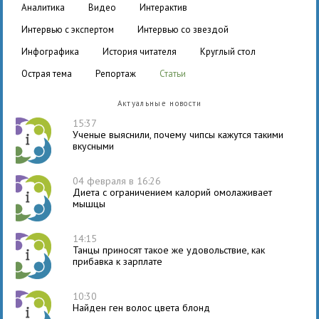
аналитика
видео
интерактив
интервью с экспертом
интервью со звездой
инфографика
история читателя
круглый стол
острая тема
репортаж
статьи
Актуальные новости
15:37
Ученые выяснили, почему чипсы кажутся такими
вкусными
04 февраля в 16:26
Диета с ограничением калорий омолаживает
мышцы
14:15
Танцы приносят такое же удовольствие, как
прибавка к зарплате
10:30
Найден ген волос цвета блонд