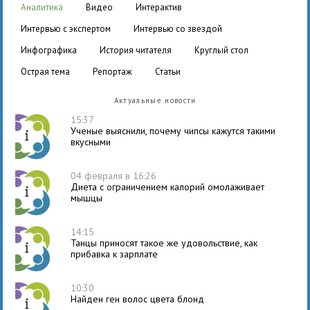
аналитика
видео
интерактив
интервью с экспертом
интервью со звездой
инфографика
история читателя
круглый стол
острая тема
репортаж
статьи
Актуальные новости
15:37
Ученые выяснили, почему чипсы кажутся такими
вкусными
04 февраля в 16:26
Диета с ограничением калорий омолаживает
мышцы
14:15
Танцы приносят такое же удовольствие, как
прибавка к зарплате
10:30
Найден ген волос цвета блонд