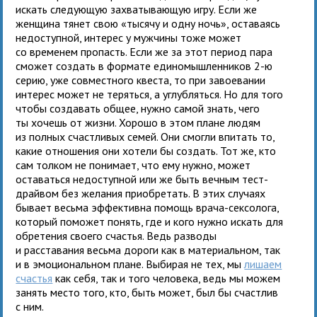
искать следующую захватывающую игру. Если же
женщина тянет свою «тысячу и одну ночь», оставаясь
недоступной, интерес у мужчины тоже может
со временем пропасть. Если же за этот период пара
сможет создать в формате единомышленников 2-ю
серию, уже совместного квеста, то при завоевании
интерес может не теряться, а углубляться. Но для того
чтобы создавать общее, нужно самой знать, чего
ты хочешь от жизни. Хорошо в этом плане людям
из полных счастливых семей. Они смогли впитать то,
какие отношения они хотели бы создать. Тот же, кто
сам толком не понимает, что ему нужно, может
оставаться недоступной или же быть вечным тест-
драйвом без желания приобретать. В этих случаях
бывает весьма эффективна помощь врача-сексолога,
который поможет понять, где и кого нужно искать для
обретения своего счастья. Ведь разводы
и расставания весьма дороги как в материальном, так
и в эмоциональном плане. Выбирая не тех, мы
лишаем
счастья
как себя, так и того человека, ведь мы можем
занять место того, кто, быть может, был бы счастлив
с ним.