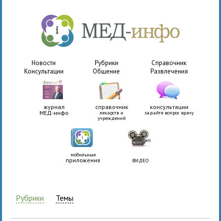
Новости
Рубрики
Справочник
Консультации
Общение
Развлечения
журнал
справочник
консультации
МЕД-инфо
лекарств и
задайте вопрос врачу
учреждений
мобильные
приложения
ВИДЕО
Рубрики
Темы