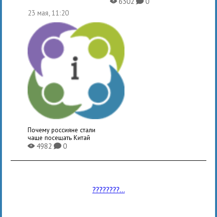
6302
0
X
K
23 мая, 11:20
Почему россияне стали
чаще посещать Китай
4982
0
X
K
????????...