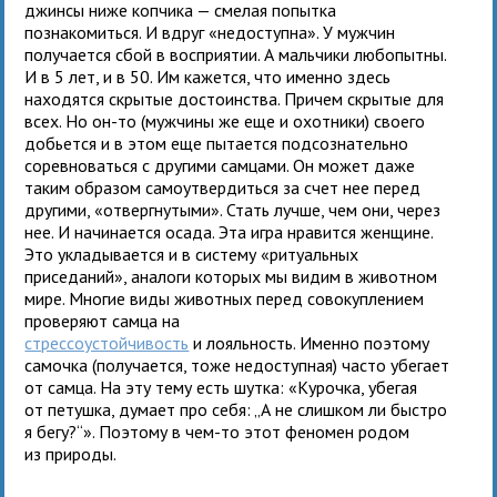
джинсы ниже копчика — смелая попытка
познакомиться. И вдруг «недоступна». У мужчин
получается сбой в восприятии. А мальчики любопытны.
И в 5 лет, и в 50. Им кажется, что именно здесь
находятся скрытые достоинства. Причем скрытые для
всех. Но он-то (мужчины же еще и охотники) своего
добьется и в этом еще пытается подсознательно
соревноваться с другими самцами. Он может даже
таким образом самоутвердиться за счет нее перед
другими, «отвергнутыми». Стать лучше, чем они, через
нее. И начинается осада. Эта игра нравится женщине.
Это укладывается и в систему «ритуальных
приседаний», аналоги которых мы видим в животном
мире. Многие виды животных перед совокуплением
проверяют самца на
стрессоустойчивость
и лояльность. Именно поэтому
самочка (получается, тоже недоступная) часто убегает
от самца. На эту тему есть шутка: «Курочка, убегая
от петушка, думает про себя: „А не слишком ли быстро
я бегу?“». Поэтому в чем-то этот феномен родом
из природы.