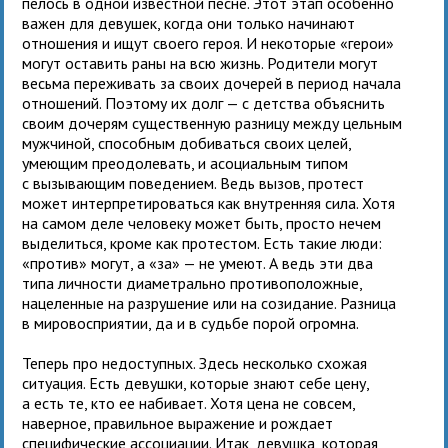
пелось в одной известной песне. Этот этап особенно
важен для девушек, когда они только начинают
отношения и ищут своего героя. И некоторые «герои»
могут оставить раны на всю жизнь. Родители могут
весьма переживать за своих дочерей в период начала
отношений. Поэтому их долг — с детства объяснить
своим дочерям существенную разницу между цельным
мужчиной, способным добиваться своих целей,
умеющим преодолевать, и асоциальным типом
с вызывающим поведением. Ведь вызов, протест
может интерпретироваться как внутренняя сила. Хотя
на самом деле человеку может быть, просто нечем
выделиться, кроме как протестом. Есть такие люди:
«против» могут, а «за» — не умеют. А ведь эти два
типа личности диаметрально противоположные,
нацеленные на разрушение или на созидание. Разница
в мировосприятии, да и в судьбе порой огромна.
Теперь про недоступных. Здесь несколько схожая
ситуация. Есть девушки, которые знают себе цену,
а есть те, кто ее набивает. Хотя цена не совсем,
наверное, правильное выражение и рождает
специфические ассоциации. Итак, девушка, которая