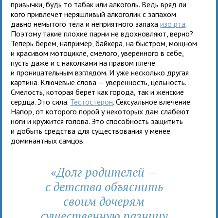
привычки, будь то табак или алкоголь. Ведь вряд ли
кого привлечет неряшливый алкоголик с запахом
давно немытого тела и неприятного запаха
изо рта
.
Поэтому такие плохие парни не вдохновляют, верно?
Теперь берем, например, байкера, на быстром, мощном
и красивом мотоцикле, смелого, уверенного в себе,
пусть даже и с наколками на правом плече
и проницательным взглядом. И уже несколько другая
картина. Ключевые слова — уверенность, цельность.
Смелость, которая берет как города, так и женские
сердца. Это сила.
Тестостерон
. Сексуальное влечение.
Напор, от которого порой у некоторых дам слабеют
ноги и кружится голова. Это способность защитить
и добыть средства для существования у менее
доминантных самцов.
«Долг родителей —
с детства объяснить
своим дочерям
существенную разницу