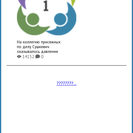
На коллегию присяжных
по делу Сушкевич
оказывалось давление
14152
0
X
K
????????...