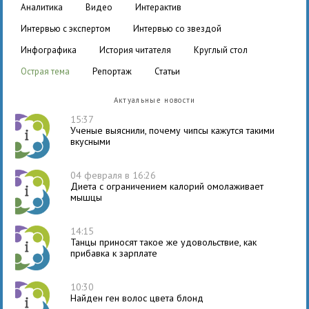
аналитика
видео
интерактив
интервью с экспертом
интервью со звездой
инфографика
история читателя
круглый стол
острая тема
репортаж
статьи
Актуальные новости
15:37
Ученые выяснили, почему чипсы кажутся такими
вкусными
04 февраля в 16:26
Диета с ограничением калорий омолаживает
мышцы
14:15
Танцы приносят такое же удовольствие, как
прибавка к зарплате
10:30
Найден ген волос цвета блонд