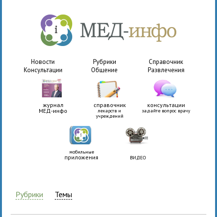
Новости
Рубрики
Справочник
Консультации
Общение
Развлечения
журнал
справочник
консультации
МЕД-инфо
лекарств и
задайте вопрос врачу
учреждений
мобильные
приложения
ВИДЕО
Рубрики
Темы