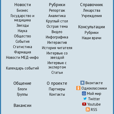
Новости
Рубрики
Справочник
Бизнес
Репортаж
Лекарства
Государство и
Аналитика
Учреждения
медицина
Круглый стол
Звезды
Консультации
Острая тема
Наука
Видео
Рубрики
Общество
Инфографика
Наши врачи
События
Интерактив
Статистика
История читателя
Фармация
Интервью со
Новости МЕД-инфо
звездой
Интервью с
экспертом
Календарь событий
Статьи
Общение
О проекте
Вконтакте
Одноклассники
Блоги
Партнеры
Мой мир
Группы
Контакты
Twitter
Youtube
Вакансии
RSS