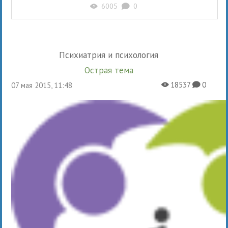
6005
0
X
K
Психиатрия и психология
Острая тема
18537
0
07 мая 2015, 11:48
X
K