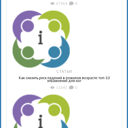
67464
0
X
K
СТАТЬИ
Как снизить риск падений в пожилом возрасте: топ-10
упражнений для ног
11641
0
X
K