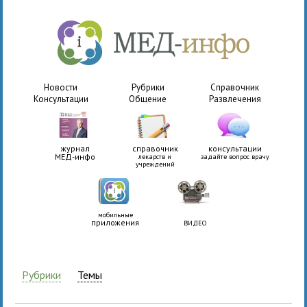
Новости
Рубрики
Справочник
Консультации
Общение
Развлечения
журнал
справочник
консультации
МЕД-инфо
лекарств и
задайте вопрос врачу
учреждений
мобильные
приложения
ВИДЕО
Рубрики
Темы