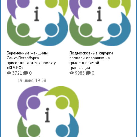
Беременные женщины
Подмосковные хирурги
Санкт-Петербурга
провели операцию на
присоединяются к проекту
грыже в прямой
«ХГЧ.РФ»
трансляции
3721
0
9985
0
X
K
X
K
19 июня, 19:58