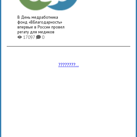
В День медработника
фонд «ВБлагодарность»
впервые в России провел
регату для медиков
17097
0
X
K
????????...