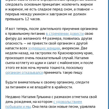
следовать основным принципам: исключить жирное
и жареное, не есть сладкое перед сном, а главное —
перерыв между ужином и завтраком не должен
превышать 12 часов.
И вот теперь, после длительного приучения организма
к правильному питанию
в стремлении довести
свою
фигуру до желанного 44 размера, появилась другая
опасность — не привести свой организм к другой
напасти всех
худеющих женщин
, анорексии. Две
недели назад, на гастролях по Красноярскому краю,
произошел очень показательный случай. Наталия
съела котлету из щуки и салат с майонезом, и после
этого ее всю ночь мучила тошнота, поскольку
организм отказывался
принимать такую пищу.
Будьте внимательны к своему организму, следите
за питанием и не впадайте в крайности.
Недавно Наталия Гулькина с размахом отметила свой
день рождения, на котором
с удовольствием
побывали и мы
. Она пела свои новые песни, удивляла