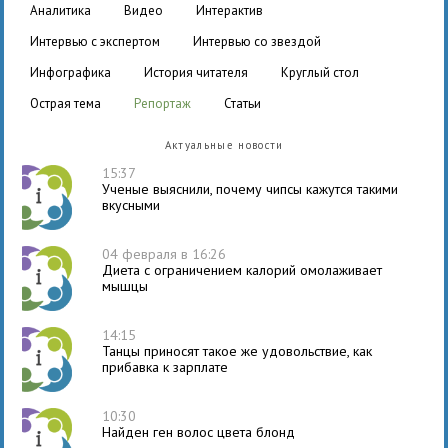
аналитика
видео
интерактив
интервью с экспертом
интервью со звездой
инфографика
история читателя
круглый стол
острая тема
репортаж
статьи
Актуальные новости
15:37
Ученые выяснили, почему чипсы кажутся такими
вкусными
04 февраля в 16:26
Диета с ограничением калорий омолаживает
мышцы
14:15
Танцы приносят такое же удовольствие, как
прибавка к зарплате
10:30
Найден ген волос цвета блонд