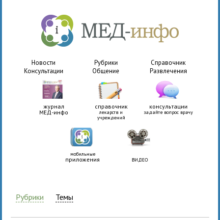
Новости
Рубрики
Справочник
Консультации
Общение
Развлечения
журнал
справочник
консультации
МЕД-инфо
лекарств и
задайте вопрос врачу
учреждений
мобильные
приложения
ВИДЕО
Рубрики
Темы