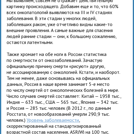
мы выявляем, совсем не отражает действительную
картинку происходящего. Добавим еще и то, что 60%
всех онкопатологий выявляются на III и IV стадиях
заболевания. В эти стадии у многих людей,
заболевших раком, уже отчетливо видны какие-то
внешние проявления. А самые важные для спасения
людей ранние стадии — они, к большому сожалению,
остаются латентными.
Также хромает на обе ноги в России статистика
по смертности от онкозаболеваний. Зачастую
официальную причину смерти «рисуют» другую,
не ассоциированную с онкологией. Кстати, и наоборот.
Тем не менее, даже основываясь на официальных
данных, Россия в наше время занимает 5-е место
по числу смертей от онкологических болезней в мире.
Число случаев смертей составляет: Китай — 1958 тыс.,
Индия — 633 тыс., США — 565 тыс., Япония — 342 тыс.
и Россия — 285 тыс. человек (В 2012 г., по данным
Росстата, от новообразований умерли 290,9 тыс.
человек.)
Уровень заболеваемости
,
скорректированный на стандартизированный
возрастной состав населения, ASR(W) на 100 тыс.