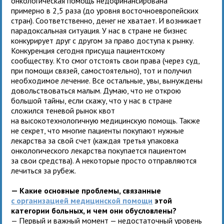
онкологическая помощь недофинансирована
примерно в 2,5 раза (до уровня восточноевропейских
стран). Соответственно, денег не хватает. И возникает
парадоксальная ситуация. У нас в стране не бизнес
конкурирует друг с другом за право доступа к рынку.
Конкуренция сегодня присуща пациентскому
сообществу. Кто смог отстоять свои права (через суд,
при помощи связей, самостоятельно), тот и получил
необходимое лечение. Все остальные, увы, вынуждены
довольствоваться малым. Думаю, что не открою
большой тайны, если скажу, что у нас в стране
сложился теневой рынок квот
на высокотехнологичную медицинскую помощь. Также
не секрет, что многие пациенты покупают нужные
лекарства за свой счет (каждая третья упаковка
онкологического лекарства покупается пациентом
за свои средства). А некоторые просто отправляются
лечиться за рубеж.
— Какие основные проблемы, связанные
с организацией медицинской помощи
этой
категории больных, и чем они обусловлены?
— Первый и важный момент — недостаточный уровень