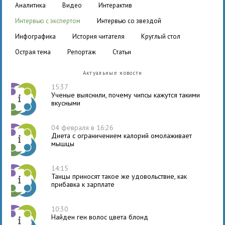
аналитика
видео
интерактив
интервью с экспертом
интервью со звездой
инфографика
история читателя
круглый стол
острая тема
репортаж
статьи
Актуальные новости
15:37
Ученые выяснили, почему чипсы кажутся такими
вкусными
04 февраля в 16:26
Диета с ограничением калорий омолаживает
мышцы
14:15
Танцы приносят такое же удовольствие, как
прибавка к зарплате
10:30
Найден ген волос цвета блонд