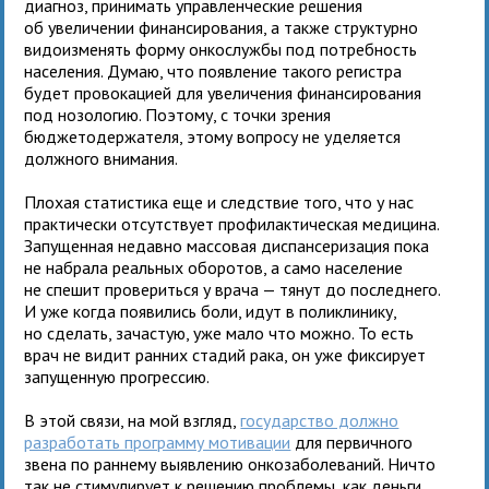
диагноз, принимать управленческие решения
об увеличении финансирования, а также структурно
видоизменять форму онкослужбы под потребность
населения. Думаю, что появление такого регистра
будет провокацией для увеличения финансирования
под нозологию. Поэтому, с точки зрения
бюджетодержателя, этому вопросу не уделяется
должного внимания.
Плохая статистика еще и следствие того, что у нас
практически отсутствует профилактическая медицина.
Запущенная недавно массовая диспансеризация пока
не набрала реальных оборотов, а само население
не спешит провериться у врача — тянут до последнего.
И уже когда появились боли, идут в поликлинику,
но сделать, зачастую, уже мало что можно. То есть
врач не видит ранних стадий рака, он уже фиксирует
запущенную прогрессию.
В этой связи, на мой взгляд,
государство должно
разработать программу мотивации
для первичного
звена по раннему выявлению онкозаболеваний. Ничто
так не стимулирует к решению проблемы, как деньги.