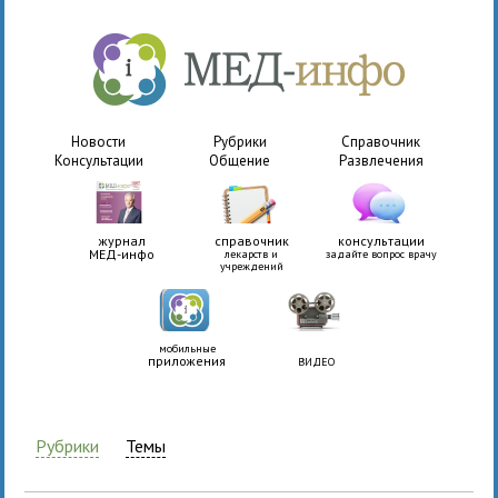
Новости
Рубрики
Справочник
Консультации
Общение
Развлечения
журнал
справочник
консультации
МЕД-инфо
лекарств и
задайте вопрос врачу
учреждений
мобильные
приложения
ВИДЕО
Рубрики
Темы