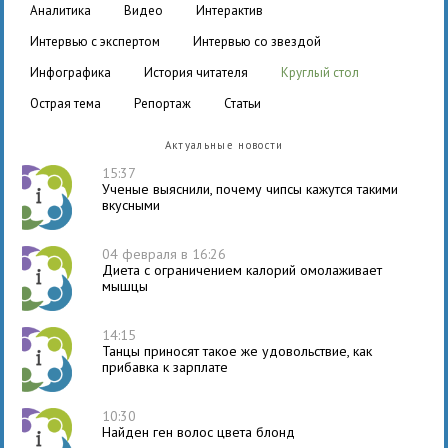
аналитика
видео
интерактив
интервью с экспертом
интервью со звездой
инфографика
история читателя
круглый стол
острая тема
репортаж
статьи
Актуальные новости
15:37
Ученые выяснили, почему чипсы кажутся такими
вкусными
04 февраля в 16:26
Диета с ограничением калорий омолаживает
мышцы
14:15
Танцы приносят такое же удовольствие, как
прибавка к зарплате
10:30
Найден ген волос цвета блонд