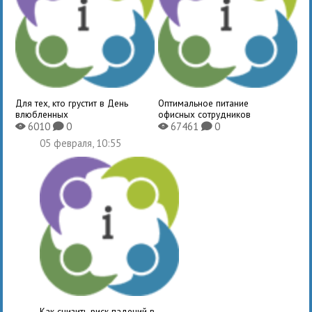
Для тех, кто грустит в День
Оптимальное питание
влюбленных
офисных сотрудников
6010
0
67461
0
X
K
X
K
05 февраля, 10:55
Как снизить риск падений в