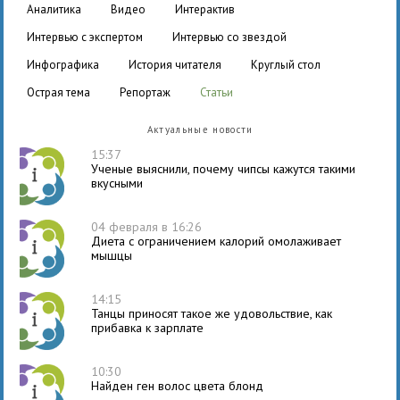
аналитика
видео
интерактив
интервью с экспертом
интервью со звездой
инфографика
история читателя
круглый стол
острая тема
репортаж
статьи
Актуальные новости
15:37
Ученые выяснили, почему чипсы кажутся такими
вкусными
04 февраля в 16:26
Диета с ограничением калорий омолаживает
мышцы
14:15
Танцы приносят такое же удовольствие, как
прибавка к зарплате
10:30
Найден ген волос цвета блонд