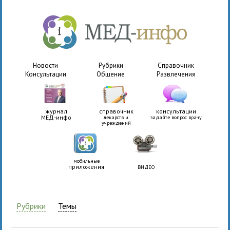
Новости
Рубрики
Справочник
Консультации
Общение
Развлечения
журнал
справочник
консультации
МЕД-инфо
лекарств и
задайте вопрос врачу
учреждений
мобильные
приложения
ВИДЕО
Рубрики
Темы