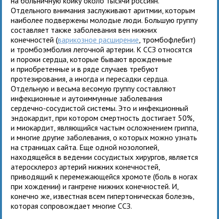
на больничную койку около тысячи россиян.
Отдельного внимания заслуживают аритмии, которым
наиболее подвержены молодые люди. Большую группу
составляет также заболевания вен нижних
конечностей (
варикозное расширение
, тромбофлебит)
и тромбоэмболия легочной артерии. К ССЗ относятся
и пороки сердца, которые бывают врожденные
и приобретенные и в ряде случаев требуют
протезирования, а иногда и пересадки сердца.
Отдельную и весьма весомую группу составляют
инфекционные и аутоиммунные заболевания
сердечно-сосудистой системы. Это и инфекционный
эндокардит, при котором смертность достигает 50%,
и миокардит, являющийся частым осложнением гриппа,
и многие другие заболевания, о которых можно узнать
на страницах сайта. Еще одной нозологией,
находящейся в ведении сосудистых хирургов, является
атеросклероз артерий нижних конечностей,
приводящий к перемежающейся хромоте (боль в ногах
при хождении) и гангрене нижних конечностей. И,
конечно же, известная всем гипертоническая болезнь,
которая сопровождает многие ССЗ.