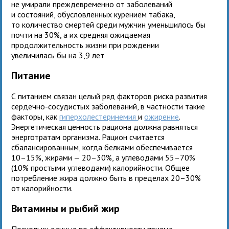
не умирали преждевременно от заболеваний
и состояний, обусловленных курением табака,
то количество смертей среди мужчин уменьшилось бы
почти на 30%, а их средняя ожидаемая
продолжительность жизни при рождении
увеличилась бы на 3,9 лет
Питание
С питанием связан целый ряд факторов риска развития
сердечно-сосудистых заболеваний, в частности такие
факторы, как
гиперхолестеринемия
и
ожирение
.
Энергетическая ценность рациона должна равняться
энерготратам организма. Рацион считается
сбалансированным, когда белками обеспечивается
10–15%, жирами — 20–30%, а углеводами 55–70%
(10% простыми углеводами) калорийности. Общее
потребление жира должно быть в пределах 20–30%
от калорийности.
Витамины и рыбий жир
Поскольку данные по эффективности приема