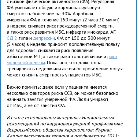
с низкой физической активностью (ФА). Регулярная
ФА уменьшает общую и кардиоваскулярную
смертность более чем на 30%. Аэробная
умеренная ФА в течение 150 минут (2 часа 30 минут)
в неделю снижает риск преждевременной смерти,
а также риск развития ИБС, инфакрта миокарда, АГ,
СД 2
типа и
депрессии
. ФА от 150 до 300 минут
(5 часов) в неделю приносит дополнительную пользу
для здоровья: снижается риск появления
избыточной МТ, а также рака толстой кишки и
рака
молочной железы
. Показано, что даже одна
тренировка в неделю или активное проведение досуга
может снизить смертность у пациентов ИБС.
Важно помнить: даже если у пациента имеется
несколько факторов риска ССЗ, он может безопасно
начинать занятия умеренной ФА. Люди умирают
от ИБС, а не от занятий ФА.
В статье использованы материалы Национальных
рекомендаций по кардиоваскулярной профилактике
Всероссийского общества кардиологов: Журнал
Кардиоваскулярная терапия и профилактика 2011;