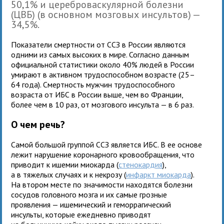
50,1% и цереброваскулярной болезни
(ЦВБ) (в основном мозговых инсультов) —
34,5%.
Показатели смертности от ССЗ в России являются
одними из самых высоких в мире. Согласно данным
официальной статистики около 40% людей в России
умирают в активном трудоспособном возрасте (25–
64 года). Смертность мужчин трудоспособного
возраста от ИБС в России выше, чем во Франции,
более чем в 10 раз, от мозгового инсульта — в 6 раз.
О чем речь?
Самой большой группой ССЗ является ИБС. В ее основе
лежит нарушение коронарного кровообращения, что
приводит к ишемии миокарда (
стенокардия
),
а в тяжелых случаях и к некрозу (
инфаркт миокарда
).
На втором месте по значимости находятся болезни
сосудов головного мозга и их самые грозные
проявления — ишемический и геморрагический
инсульты, которые ежедневно приводят