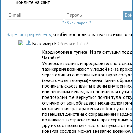
Войдите на сайт
Забыли пароль?
Зарегистрируйтесь
, чтобы воспользоваться всеми воз
.
Владимир Е
03 мая в 12:27
Кардиология в тупике! И эта ситуация по
Читайте!
Удалось выяснить и предварительно доказа
тахикардия возникают у людей из-за прохо
через один из аномальных контуров сосудо
(анастомозы, гломусы) - вены. Таким образ
проникать сквозь шунты в вены внутренних
или лёгочным венам, патологическая пульс 
предсердий, т.е. вернуться почти туда, отк
отличие от вен, обладают механоэлектрич
механические раздражения любого участка
потенциал действия с сокращением кардиоми
возникают экстрасистолы и предсердные, и
других соотношениях частоты пульса от в
контура сосудов может внезапно возникнут