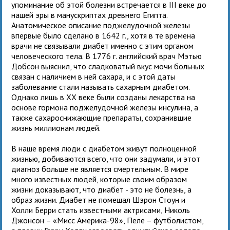
упоминание об этой болезни встречается в III веке до
нашей эры в манускриптах древнего Египта.
Анатомическое описание поджелудочной железы
впервые было сделано в 1642 г., хотя в те времена
врачи не связывали диабет именно с этим органом
человеческого тела. В 1776 г. английский врач Мэтью
Добсон выяснил, что сладковатый вкус мочи больных
связан с наличием в ней сахара, и с этой даты
заболевание стали называть сахарным диабетом.
Однако лишь в ХХ веке были созданы лекарства на
основе гормона поджелудочной железы инсулина, а
также сахароснижающие препараты, сохранившие
жизнь миллионам людей.
В наше время люди с диабетом живут полноценной
жизнью, добиваются всего, что они задумали, и этот
диагноз больше не является смертельным. В мире
много известных людей, которые своим образом
жизни доказывают, что диабет - это не болезнь, а
образ жизни. Диабет не помешал Шэрон Стоун и
Холли Берри стать известными актрисами, Николь
Джонсон – «Мисс Америка-98», Пеле – футболистом,