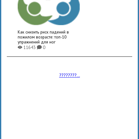
Как снизить риск падений в
пожилом возрасте: топ-10
упражнений для ног
11643
0
X
K
????????...