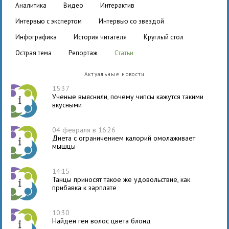
аналитика
видео
интерактив
интервью с экспертом
интервью со звездой
инфографика
история читателя
круглый стол
острая тема
репортаж
статьи
Актуальные новости
15:37
Ученые выяснили, почему чипсы кажутся такими
вкусными
04 февраля в 16:26
Диета с ограничением калорий омолаживает
мышцы
14:15
Танцы приносят такое же удовольствие, как
прибавка к зарплате
10:30
Найден ген волос цвета блонд