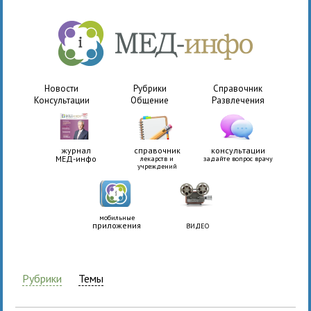
Новости
Рубрики
Справочник
Консультации
Общение
Развлечения
журнал
справочник
консультации
МЕД-инфо
лекарств и
задайте вопрос врачу
учреждений
мобильные
приложения
ВИДЕО
Рубрики
Темы