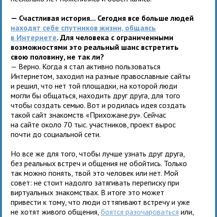
— Счастливая история... Сегодня все больше людей
находят себе спутников жизни, общаясь
в Интернете
. Для человека с ограниченными
возможностями это реальный шанс встретить
свою половину, не так ли?
— Верно. Когда я стал активно пользоваться
Интернетом, заходил на разные православные сайты
и решил, что нет той площадки, на которой люди
могли бы общаться, находить друг друга, для того
чтобы создать семью. Вот и родилась идея создать
такой сайт знакомств «Прихожане.ру». Сейчас
на сайте около 70 тыс. участников, проект вырос
почти до социальной сети.
Но все же для того, чтобы лучше узнать друг друга,
без реальных встреч и общения не обойтись. Только
так можно понять, твой это человек или нет. Мой
совет: не стоит надолго затягивать переписку при
виртуальных знакомствах. В итоге это может
привести к тому, что люди оттягивают встречу и уже
не хотят живого общения,
боятся разочароваться
или,