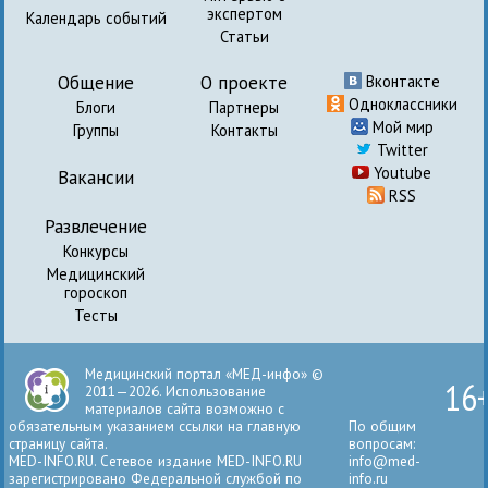
экспертом
Календарь событий
Статьи
Общение
О проекте
Вконтакте
Одноклассники
Блоги
Партнеры
Мой мир
Группы
Контакты
Twitter
Youtube
Вакансии
RSS
Развлечение
Конкурсы
Медицинский
гороскоп
Тесты
Медицинский портал «МЕД-инфо» ©
16
2011—2026. Использование
материалов сайта возможно с
обязательным указанием ссылки на главную
По общим
страницу сайта.
вопросам:
MED-INFO.RU. Сетевое издание MED-INFO.RU
info@med-
зарегистрировано Федеральной службой по
info.ru