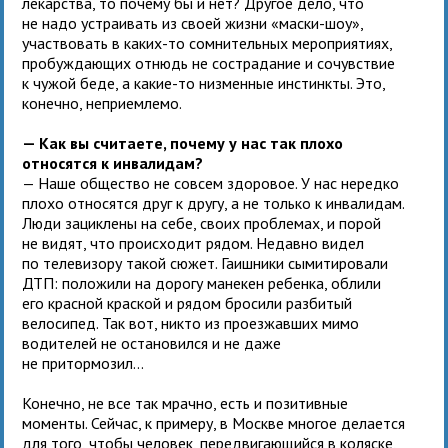
лекарства, то почему бы и нет? Другое дело, что
не надо устраивать из своей жизни «маски-шоу»,
участвовать в каких-то сомнительных мероприятиях,
пробуждающих отнюдь не сострадание и сочувствие
к чужой беде, а какие-то низменные инстинкты. Это,
конечно, неприемлемо.
— Как вы считаете, почему у нас так плохо
относятся к инвалидам?
— Наше общество не совсем здоровое. У нас нередко
плохо относятся друг к другу, а не только к инвалидам.
Люди зациклены на себе, своих проблемах, и порой
не видят, что происходит рядом. Недавно видел
по телевизору такой сюжет. Гаишники сымитировали
ДТП: положили на дорогу манекен ребенка, облили
его красной краской и рядом бросили разбитый
велосипед. Так вот, никто из проезжавших мимо
водителей не остановился и не даже
не притормозил...
Конечно, не все так мрачно, есть и позитивные
моменты. Сейчас, к примеру, в Москве многое делается
для того, чтобы человек, передвигающийся в коляске,