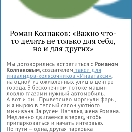
Роман Колпаков: «Важно что-
то делать не только для себя,
но и для других»
Мы договорились встретиться с
Романом
Колпаковым
, создателем
такси для
инвалидов-колясочников «Инватакси»
,
на одной из оживленных улиц в центре
города. В бесконечном потоке машин
ловлю глазами нужный автомобиль.
А вот и он... Приветливо моргнули фары,
и я ныряю в теплый салон уютного
минивэна. За рулем Наталья, жена Романа.
Медленно двигаемся вперед, чтобы
припарковаться и начать интервью.
По пути — одна, другая парковка