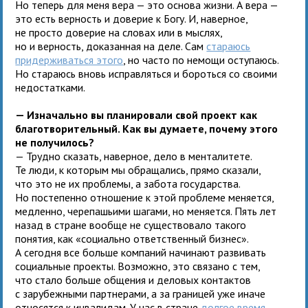
Но теперь для меня вера — это основа жизни. А вера —
это есть верность и доверие к Богу. И, наверное,
не просто доверие на словах или в мыслях,
но и верность, доказанная на деле. Сам
стараюсь
придерживаться этого
, но часто по немощи оступаюсь.
Но стараюсь вновь исправляться и бороться со своими
недостатками.
— Изначально вы планировали свой проект как
благотворительный. Как вы думаете, почему этого
не получилось?
— Трудно сказать, наверное, дело в менталитете.
Те люди, к которым мы обращались, прямо сказали,
что это не их проблемы, а забота государства.
Но постепенно отношение к этой проблеме меняется,
медленно, черепашьими шагами, но меняется. Пять лет
назад в стране вообще не существовало такого
понятия, как «социально ответственный бизнес».
А сегодня все больше компаний начинают развивать
социальные проекты. Возможно, это связано с тем,
что стало больше общения и деловых контактов
с зарубежными партнерами, а за границей уже иначе
относятся к инвалидам. У нас в стране
долгое время