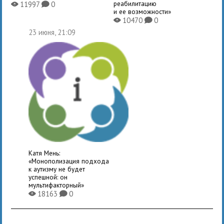
реабилитацию
11997
0
X
K
и ее возможности»
10470
0
X
K
23 июня, 21:09
Катя Мень:
«Монополизация подхода
к аутизму не будет
успешной: он
мультифакторный»
18163
0
X
K