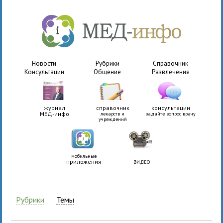
Новости
Рубрики
Справочник
Консультации
Общение
Развлечения
журнал
справочник
консультации
МЕД-инфо
лекарств и
задайте вопрос врачу
учреждений
мобильные
приложения
ВИДЕО
Рубрики
Темы