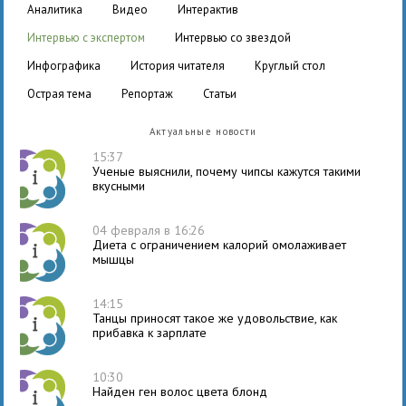
аналитика
видео
интерактив
интервью с экспертом
интервью со звездой
инфографика
история читателя
круглый стол
острая тема
репортаж
статьи
Актуальные новости
15:37
Ученые выяснили, почему чипсы кажутся такими
вкусными
04 февраля в 16:26
Диета с ограничением калорий омолаживает
мышцы
14:15
Танцы приносят такое же удовольствие, как
прибавка к зарплате
10:30
Найден ген волос цвета блонд