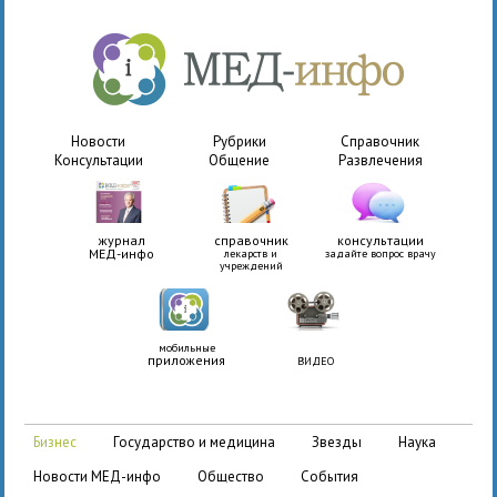
Новости
Рубрики
Справочник
Консультации
Общение
Развлечения
журнал
справочник
консультации
МЕД-инфо
лекарств и
задайте вопрос врачу
учреждений
мобильные
приложения
ВИДЕО
бизнес
государство и медицина
звезды
наука
новости МЕД-инфо
общество
события