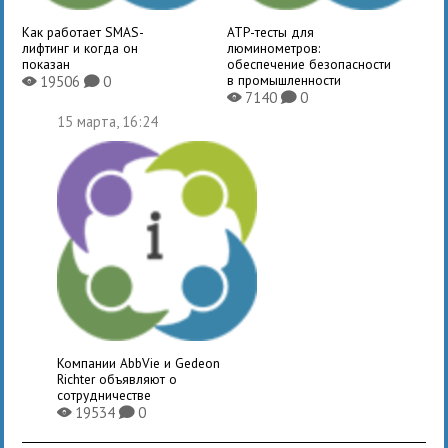
Как работает SMAS-
ATP-тесты для
лифтинг и когда он
люминометров:
показан
обеспечение безопасности
в промышленности
19506
0
X
K
7140
0
X
K
15 марта, 16:24
Компании AbbVie и Gedeon
Richter объявляют о
сотрудничестве
19534
0
X
K