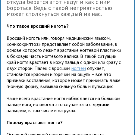
откуда берется этот недуг и как с ним
бороться. Ведь с такой неприятностью
может столкнуться каждый из нас.
Что такое вросший ноготь?
Вросший ноготь или, говоря медицинским языком,
«онихокриптоз» представляет собой заболевание, в
основе которого лежит врастание ногтевой пластинки
в боковую часть ногтевого валика. В такой ситуации
край ногтя врастает в кожу пальца с одной или сразу с
двух сторон. Палец с вросшим
ногтем
опухает,
становится красным и горячим на ощупь – все это
признаки воспаления, которое может принимать даже
гнойную форму, вызывая сильную боль и пульсацию.
Чаще всего врастание ногтя наблюдается на большом
пальце ноги, но иногда это случается и с другими
пальцами, в том числе и на руках.
Почему врастают ногти?
Основной причиной появления вросшего ногтя