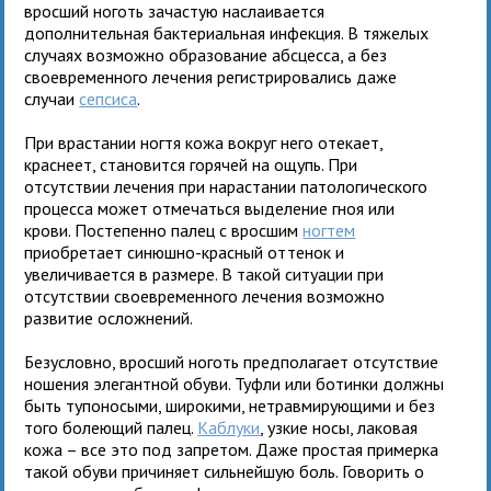
вросший ноготь зачастую наслаивается
дополнительная бактериальная инфекция. В тяжелых
случаях возможно образование абсцесса, а без
своевременного лечения регистрировались даже
случаи
сепсиса
.
При врастании ногтя кожа вокруг него отекает,
краснеет, становится горячей на ощупь. При
отсутствии лечения при нарастании патологического
процесса может отмечаться выделение гноя или
крови. Постепенно палец с вросшим
ногтем
приобретает синюшно-красный оттенок и
увеличивается в размере. В такой ситуации при
отсутствии своевременного лечения возможно
развитие осложнений.
Безусловно, вросший ноготь предполагает отсутствие
ношения элегантной обуви. Туфли или ботинки должны
быть тупоносыми, широкими, нетравмирующими и без
того болеющий палец.
Каблуки
, узкие носы, лаковая
кожа – все это под запретом. Даже простая примерка
такой обуви причиняет сильнейшую боль. Говорить о