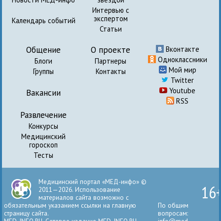
Интервью с
экспертом
Календарь событий
Статьи
Общение
О проекте
Вконтакте
Одноклассники
Блоги
Партнеры
Мой мир
Группы
Контакты
Twitter
Youtube
Вакансии
RSS
Развлечение
Конкурсы
Медицинский
гороскоп
Тесты
Медицинский портал «МЕД-инфо» ©
16
2011—2026. Использование
материалов сайта возможно с
обязательным указанием ссылки на главную
По общим
страницу сайта.
вопросам:
MED-INFO.RU. Сетевое издание MED-INFO.RU
info@med-