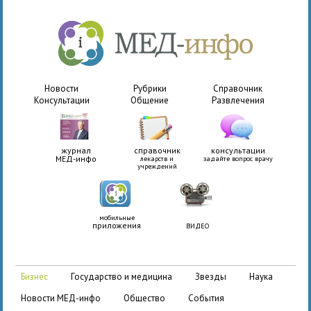
Новости
Рубрики
Справочник
Консультации
Общение
Развлечения
журнал
справочник
консультации
МЕД-инфо
лекарств и
задайте вопрос врачу
учреждений
мобильные
приложения
ВИДЕО
бизнес
государство и медицина
звезды
наука
новости МЕД-инфо
общество
события