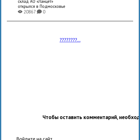
склад АО «Ланцет»
открылся в Подмосковье
20867
0
X
K
????????...
Чтобы оставить комментарий, необхо
Войдите на сайт