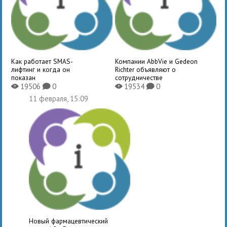
Как работает SMAS-
Компании AbbVie и Gedeon
лифтинг и когда он
Richter объявляют о
показан
сотрудничестве
19506
0
19534
0
X
K
X
K
11 февраля, 15:09
Новый фармацевтический