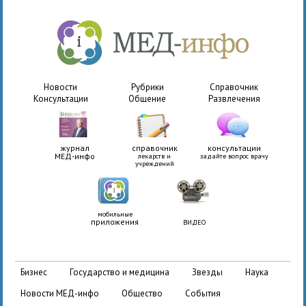
Новости
Рубрики
Справочник
Консультации
Общение
Развлечения
журнал
справочник
консультации
МЕД-инфо
лекарств и
задайте вопрос врачу
учреждений
мобильные
приложения
ВИДЕО
бизнес
государство и медицина
звезды
наука
новости МЕД-инфо
общество
события