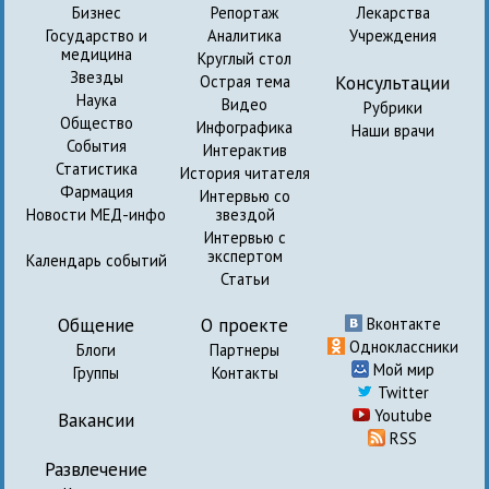
Бизнес
Репортаж
Лекарства
Государство и
Аналитика
Учреждения
медицина
Круглый стол
Звезды
Консультации
Острая тема
Наука
Видео
Рубрики
Общество
Инфографика
Наши врачи
События
Интерактив
Статистика
История читателя
Фармация
Интервью со
Новости МЕД-инфо
звездой
Интервью с
экспертом
Календарь событий
Статьи
Общение
О проекте
Вконтакте
Одноклассники
Блоги
Партнеры
Мой мир
Группы
Контакты
Twitter
Youtube
Вакансии
RSS
Развлечение