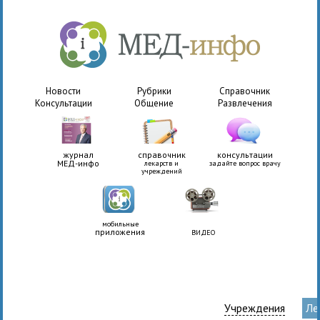
Новости
Рубрики
Справочник
Консультации
Общение
Развлечения
журнал
справочник
консультации
МЕД-инфо
лекарств и
задайте вопрос врачу
учреждений
мобильные
приложения
ВИДЕО
Учреждения
Ле