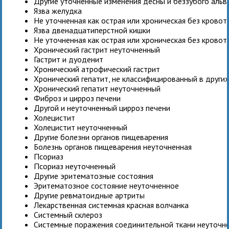
Другие уточненные изменения десны и беззубого альв
Язва желудка
Не уточненная как острая или хроническая без крово
Язва двенадцатиперстной кишки
Не уточненная как острая или хроническая без крово
Хронический гастрит неуточненный
Гастрит и дуоденит
Хронический атрофический гастрит
Хронический гепатит, не классифицированный в други
Хронический гепатит неуточненный
Фиброз и цирроз печени
Другой и неуточненный цирроз печени
Холецистит
Холецистит неуточненный
Другие болезни органов пищеварения
Болезнь органов пищеварения неуточненная
Псориаз
Псориаз неуточненный
Другие эритематозные состояния
Эритематозное состояние неуточненное
Другие ревматоидные артриты
Лекарственная системная красная волчанка
Системный склероз
Системные поражения соединительной ткани неуточн