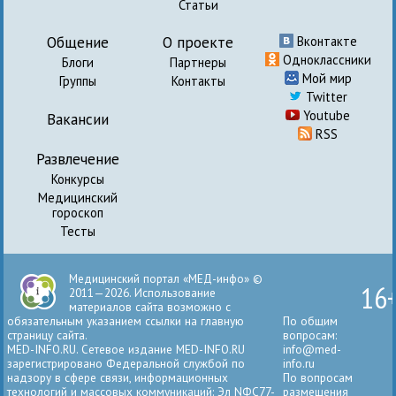
Статьи
Общение
О проекте
Вконтакте
Одноклассники
Блоги
Партнеры
Мой мир
Группы
Контакты
Twitter
Youtube
Вакансии
RSS
Развлечение
Конкурсы
Медицинский
гороскоп
Тесты
Медицинский портал «МЕД-инфо» ©
16
2011—2026. Использование
материалов сайта возможно с
обязательным указанием ссылки на главную
По общим
страницу сайта.
вопросам:
MED-INFO.RU. Сетевое издание MED-INFO.RU
info@med-
зарегистрировано Федеральной службой по
info.ru
надзору в сфере связи, информационных
По вопросам
технологий и массовых коммуникаций: Эл NФС77-
размещения