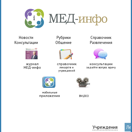
Новости
Рубрики
Справочник
Консультации
Общение
Развлечения
журнал
справочник
консультации
МЕД-инфо
лекарств и
задайте вопрос врачу
учреждений
мобильные
приложения
ВИДЕО
Учреждения
Ле