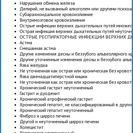
Нарушения обмена железа
Делирий, не вызванный алкоголем или другими психо
Субарахноидальное кровоизлияние
Внутримозговое кровоизлияние
Острые инфекции верхних дыхательных путей множес
Острая инфекция верхних дыхательных путей неуточн
ОСТРЫЕ РЕСПИРАТОРНЫЕ ИНФЕКЦИИ ВЕРХНИХ Д
Астма
Смешанная астма
Другие изменения десны и беззубого альвеолярного к
Другие уточненные изменения десны и беззубого альв
Язва желудка
Не уточненная как острая или хроническая без крово
Язва двенадцатиперстной кишки
Не уточненная как острая или хроническая без крово
Хронический гастрит неуточненный
Гастрит и дуоденит
Хронический атрофический гастрит
Хронический гепатит, не классифицированный в други
Хронический гепатит неуточненный
Фиброз и цирроз печени
Другой и неуточненный цирроз печени
Холецистит
Холецистит неуточненный