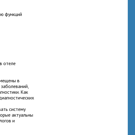
ию функций
в отеле
смещены в
 заболеваний,
гностики. Как
диагностических
вать систему
торые актуальны
логов и