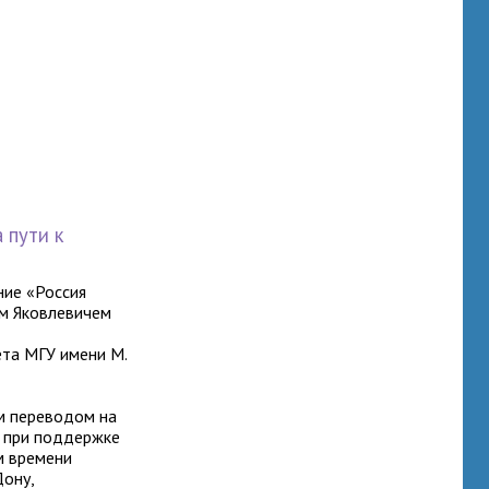
 пути к
ние «Россия
ом Яковлевичем
та МГУ имени М.
ым переводом на
при поддержке
ом времени
Дону,