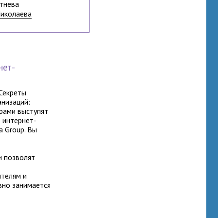
тнева
Николаева
нет-
Секреты
низаций:
рами выступят
 интернет-
a Group. Вы
и позволят
ителям и
вно занимается