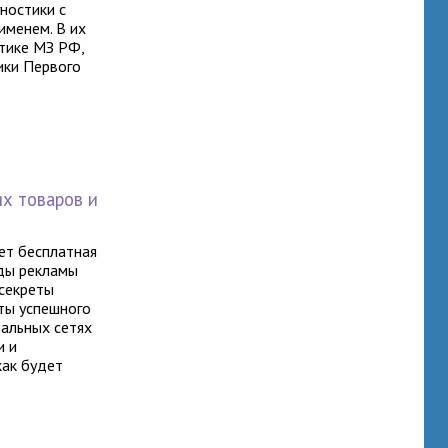
ностики с
именем. В их
стике МЗ РФ,
ики Первого
х товаров и
ет бесплатная
нды рекламы
 секреты
ты успешного
иальных сетях
и и
как будет