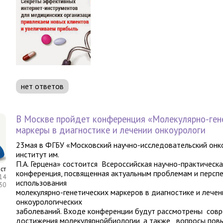
нет ответов
В Москве пройдет конференция «Молекулярно-ген
маркеры в диагностике и лечении онкоурологи
23мая в ФГБУ «Московский научно-исследовательский онк
институт им.
П.А. Герцена» состоится Всероссийская научно-практическа
ст
конференция, посвященная актуальным проблемам и персп
14
использования
:50
молекулярно-генетических маркеров в диагностике и лечен
онкоурологических
заболеваний. Входе конференции будут рассмотрены
сов
достижения молекулярнойбиологии, а также
вопросы пов