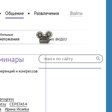
Общение
Развлечения
Войти
бильные
риложения
ВИДЕО
еминары
ференций и конгрессов
progress
atsy
СЕРЁГА54
а
Ирина Исаева