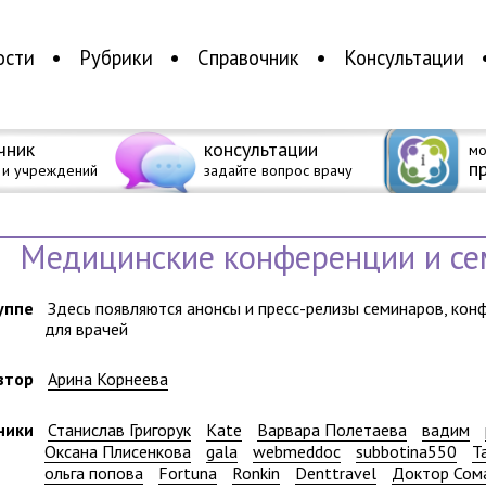
ости
Рубрики
Справочник
Консультации
чник
консультации
мо
п
 и учреждений
задайте вопрос врачу
Медицинские конференции и с
уппе
Здесь появляются анонсы и пресс-релизы семинаров, кон
для врачей
втор
Арина Корнеева
ники
Станислав Григорук
Kate
Варвара Полетаева
вадим
Оксана Плисенкова
gala
webmeddoc
subbotina550
T
ольга попова
Fortuna
Ronkin
Denttravel
Доктор Сом