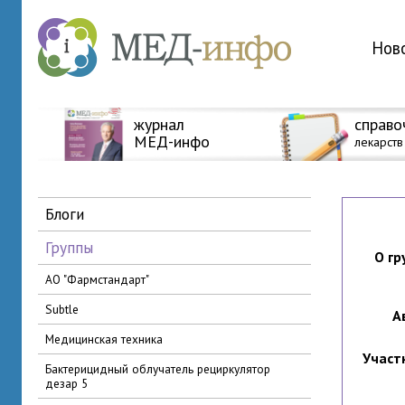
Нов
журнал
справо
МЕД-инфо
лекарств
блоги
группы
О гр
АО "Фармстандарт"
Subtle
А
медицинская техника
Участ
бактерицидный облучатель рециркулятор
дезар 5