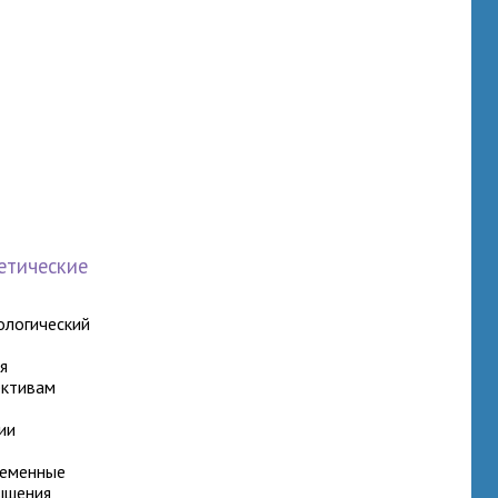
етические
ологический
я
ективам
ии
ременные
ышения