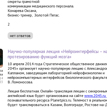
секреты грамотной
коммуникации медицинского персонала.
Конарева Оксана,
бизнес-тренер, Золотой Пегас.
2
нет ответов
Научно-популярная лекция «Нейроинтерфейсы – на
протезированию функций мозга»
10 апреля 2014 года Стратегическое общественное движе
2045» организует научно-популярную лекцию с Александр
ра
Капланом, заведующим лабораторией нейрофизиологии и
ва
нейрокомпьютерных интерфейсов биологического факульте
14
В. Ломоносова.
:53
Лекция бесплатная. Онлайн-трансляция лекции с синхронн
английский язык будет организована на сайте
www.2045.ru
познавательного ресурса Planetpics.ru. Телемост в реальн
будет транслироваться в Казани, Волгограде, Ростове-на-