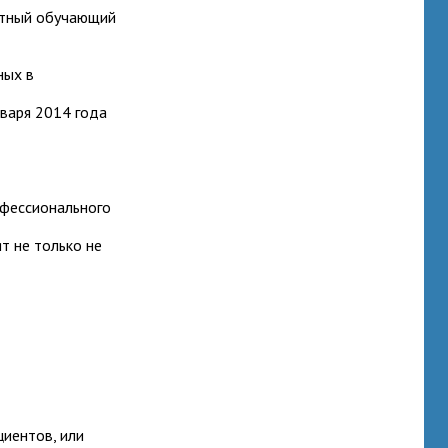
латный обучающий
ных в
варя 2014 года
офессионального
т не только не
циентов, или