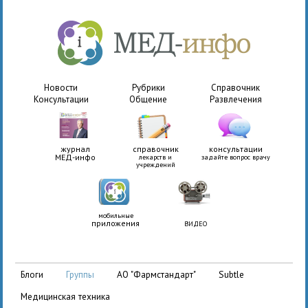
Новости
Рубрики
Справочник
Консультации
Общение
Развлечения
журнал
справочник
консультации
МЕД-инфо
лекарств и
задайте вопрос врачу
учреждений
мобильные
приложения
ВИДЕО
АО "Фармстандарт"
Subtle
блоги
группы
медицинская техника