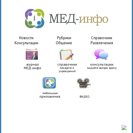
Новости
Рубрики
Справочник
Консультации
Общение
Развлечения
журнал
справочник
консультации
МЕД-инфо
лекарств и
задайте вопрос врачу
учреждений
мобильные
приложения
ВИДЕО