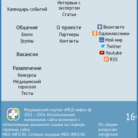
Интервью с
экспертом
Календарь событий
Статьи
Общение
О проекте
Вконтакте
Одноклассники
Блоги
Партнеры
Мой мир
Группы
Контакты
Twitter
Youtube
Вакансии
RSS
Развлечение
Конкурсы
Медицинский
гороскоп
Тесты
Медицинский портал «МЕД-инфо» ©
16
2011—2026. Использование
материалов сайта возможно с
обязательным указанием ссылки на главную
По общим
страницу сайта.
вопросам:
MED-INFO.RU. Сетевое издание MED-INFO.RU
info@med-