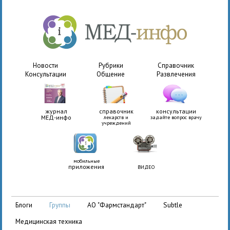
Новости
Рубрики
Справочник
Консультации
Общение
Развлечения
журнал
справочник
консультации
МЕД-инфо
лекарств и
задайте вопрос врачу
учреждений
мобильные
приложения
ВИДЕО
АО "Фармстандарт"
Subtle
блоги
группы
медицинская техника