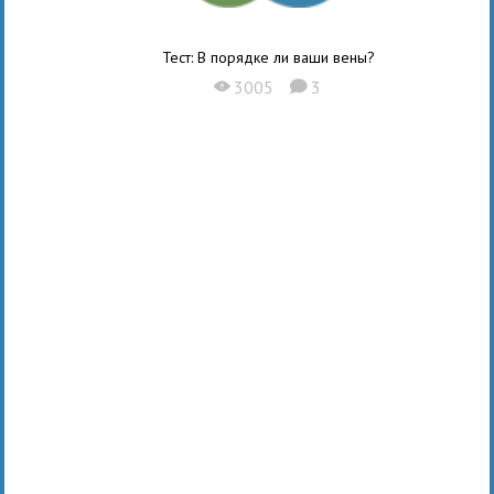
Тест: В порядке ли ваши вены?
3005
3
X
K