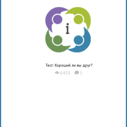
Тест: Хороший ли вы друг?
6430
5
X
K