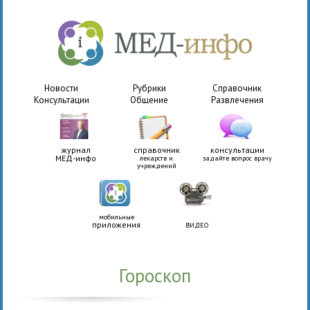
Новости
Рубрики
Справочник
Консультации
Общение
Развлечения
журнал
справочник
консультации
МЕД-инфо
лекарств и
задайте вопрос врачу
учреждений
мобильные
приложения
ВИДЕО
Гороскоп