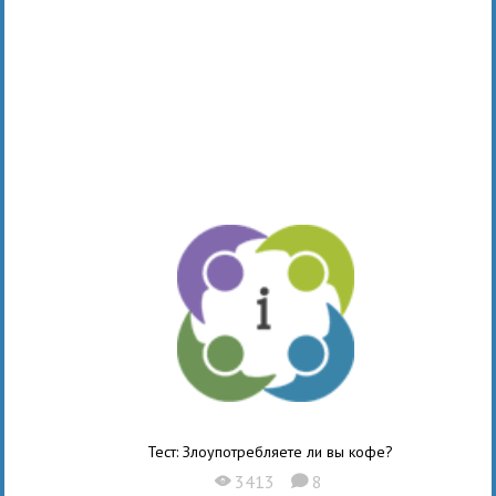
Тест: Злоупотребляете ли вы кофе?
3413
8
X
K