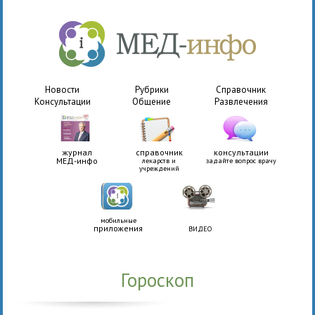
Новости
Рубрики
Справочник
Консультации
Общение
Развлечения
журнал
справочник
консультации
МЕД-инфо
лекарств и
задайте вопрос врачу
учреждений
мобильные
приложения
ВИДЕО
Гороскоп