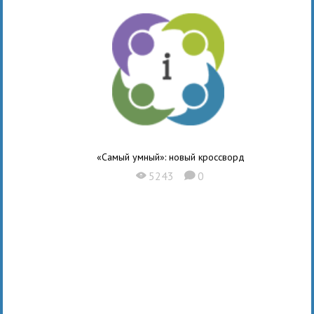
«Самый умный»: новый кроссворд
5243
0
X
K