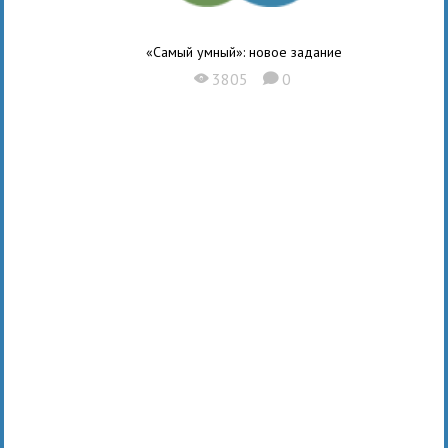
«Самый умный»: новое задание
3805
0
X
K