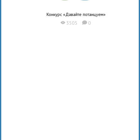
Конкурс «Давайте потанцуем»
3505
0
X
K