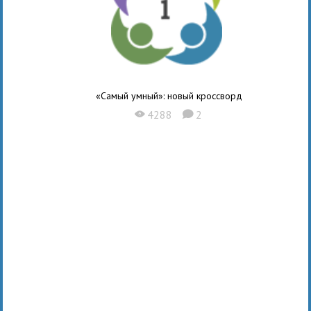
«Самый умный»: новый кроссворд
4288
2
X
K