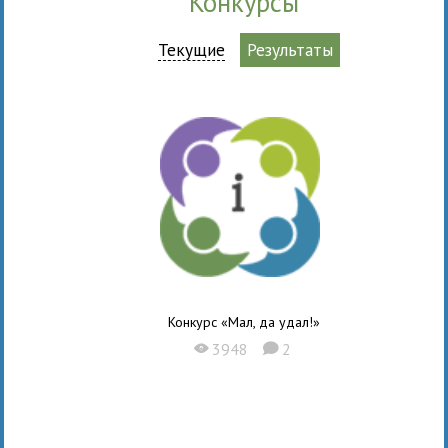
Конкурсы
Текущие
Результаты
Конкурс «Мал, да удал!»
3948
2
X
K