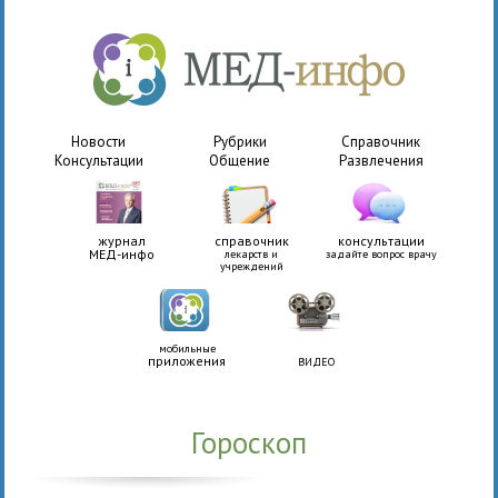
Новости
Рубрики
Справочник
Консультации
Общение
Развлечения
журнал
справочник
консультации
МЕД-инфо
лекарств и
задайте вопрос врачу
учреждений
мобильные
приложения
ВИДЕО
Гороскоп