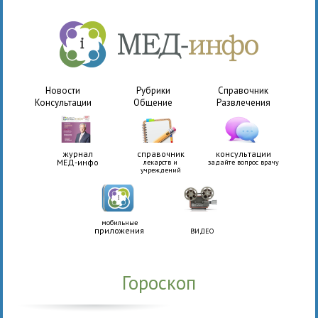
Новости
Рубрики
Справочник
Консультации
Общение
Развлечения
журнал
справочник
консультации
МЕД-инфо
лекарств и
задайте вопрос врачу
учреждений
мобильные
приложения
ВИДЕО
Гороскоп