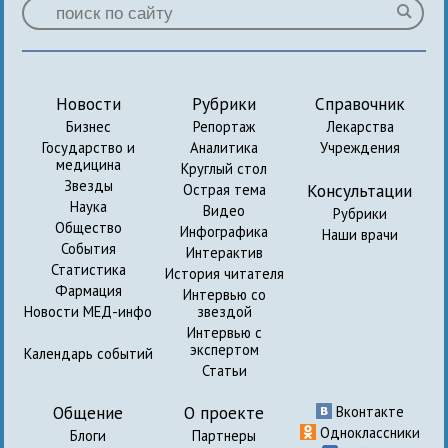
Новости
Рубрики
Справочник
Бизнес
Репортаж
Лекарства
Государство и
Аналитика
Учреждения
медицина
Круглый стол
Звезды
Консультации
Острая тема
Наука
Видео
Рубрики
Общество
Инфографика
Наши врачи
События
Интерактив
Статистика
История читателя
Фармация
Интервью со
Новости МЕД-инфо
звездой
Интервью с
экспертом
Календарь событий
Статьи
Общение
О проекте
Вконтакте
Одноклассники
Блоги
Партнеры