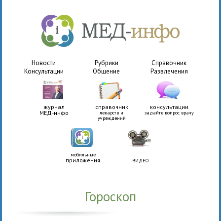
Новости
Рубрики
Справочник
Консультации
Общение
Развлечения
журнал
справочник
консультации
МЕД-инфо
лекарств и
задайте вопрос врачу
учреждений
мобильные
приложения
ВИДЕО
Гороскоп