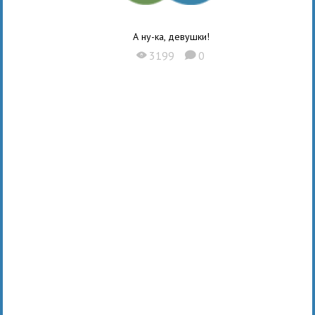
А ну-ка, девушки!
3199
0
X
K