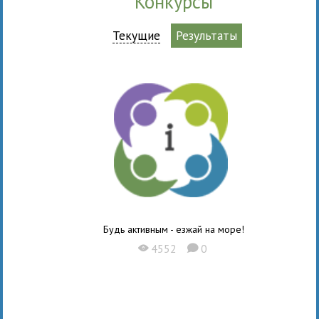
Конкурсы
Текущие
Результаты
Будь активным - езжай на море!
4552
0
X
K