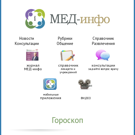
Новости
Рубрики
Справочник
Консультации
Общение
Развлечения
журнал
справочник
консультации
МЕД-инфо
лекарств и
задайте вопрос врачу
учреждений
мобильные
приложения
ВИДЕО
Гороскоп