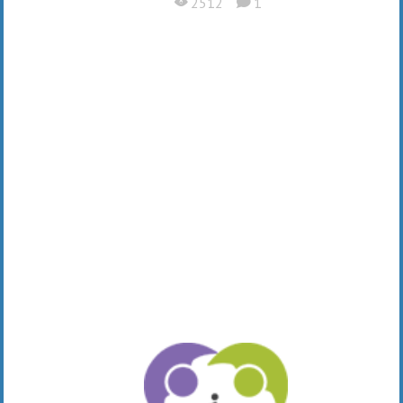
2512
1
X
K