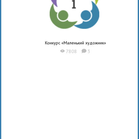
Конкурс «Маленький художник»
7808
3
X
K