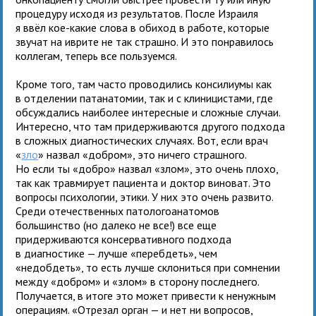
процедуру исходя из результатов. После Израиля
я ввёл кое-какие слова в обиход в работе, которые
звучат на иврите не так страшно. И это понравилось
коллегам, теперь все пользуемся.
Кроме того, там часто проводились консилиумы как
в отделении патанатомии, так и с клиницистами, где
обсуждались наиболее интересные и сложные случаи.
Интересно, что там придерживаются другого подхода
в сложных диагностических случаях. Вот, если врач
«
зло
» назвал «добром», это ничего страшного.
Но если ты «добро» назвал «злом», это очень плохо,
так как травмирует пациента и доктор виноват. Это
вопросы психологии, этики. У них это очень развито.
Среди отечественных патологоанатомов
большинство (но далеко не все!) все еще
придерживаются консервативного подхода
в диагностике — лучше «перебдеть», чем
«недобдеть», то есть лучше склониться при сомнении
между «добром» и «злом» в сторону последнего.
Получается, в итоге это может привести к ненужным
операциям. «Отрезал орган — и нет ни вопросов,