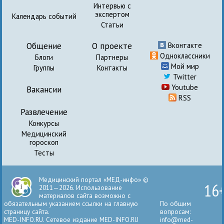
Интервью с
экспертом
Календарь событий
Статьи
Общение
О проекте
Вконтакте
Одноклассники
Блоги
Партнеры
Мой мир
Группы
Контакты
Twitter
Youtube
Вакансии
RSS
Развлечение
Конкурсы
Медицинский
гороскоп
Тесты
Медицинский портал «МЕД-инфо» ©
16
2011—2026. Использование
материалов сайта возможно с
обязательным указанием ссылки на главную
По общим
страницу сайта.
вопросам:
MED-INFO.RU. Сетевое издание MED-INFO.RU
info@med-