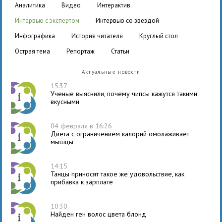
аналитика
видео
интерактив
интервью с экспертом
интервью со звездой
инфографика
история читателя
круглый стол
острая тема
репортаж
статьи
Актуальные новости
15:37
Ученые выяснили, почему чипсы кажутся такими
вкусными
04 февраля в 16:26
Диета с ограничением калорий омолаживает
мышцы
14:15
Танцы приносят такое же удовольствие, как
прибавка к зарплате
10:30
Найден ген волос цвета блонд