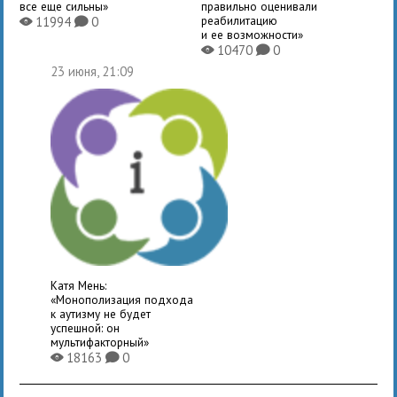
все еще сильны»
правильно оценивали
реабилитацию
11994
0
X
K
и ее возможности»
10470
0
X
K
23 июня, 21:09
Катя Мень:
«Монополизация подхода
к аутизму не будет
успешной: он
мультифакторный»
18163
0
X
K