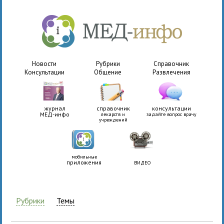
Новости
Рубрики
Справочник
Консультации
Общение
Развлечения
журнал
справочник
консультации
МЕД-инфо
лекарств и
задайте вопрос врачу
учреждений
мобильные
приложения
ВИДЕО
Рубрики
Темы