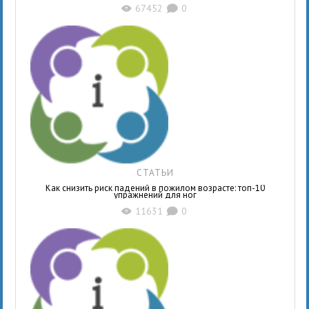
67452
0
X
K
СТАТЬИ
Как снизить риск падений в пожилом возрасте: топ-10
упражнений для ног
11631
0
X
K