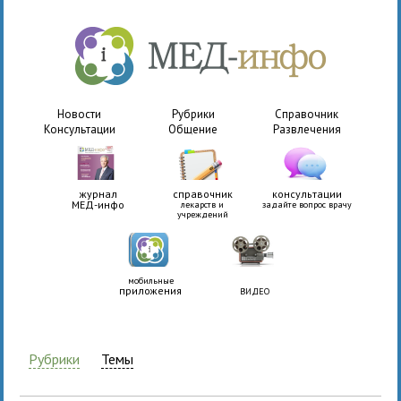
Новости
Рубрики
Справочник
Консультации
Общение
Развлечения
журнал
справочник
консультации
МЕД-инфо
лекарств и
задайте вопрос врачу
учреждений
мобильные
приложения
ВИДЕО
Рубрики
Темы