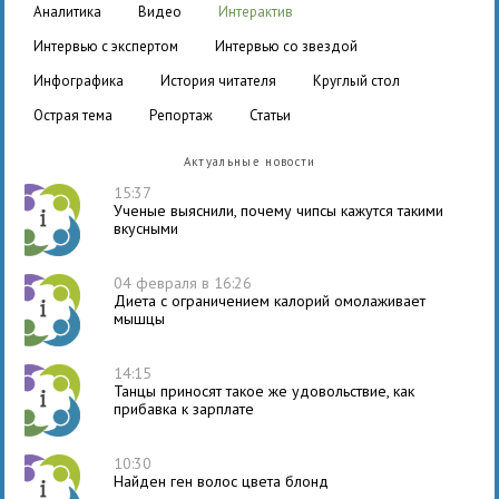
аналитика
видео
интерактив
интервью с экспертом
интервью со звездой
инфографика
история читателя
круглый стол
острая тема
репортаж
статьи
Актуальные новости
15:37
Ученые выяснили, почему чипсы кажутся такими
вкусными
04 февраля в 16:26
Диета с ограничением калорий омолаживает
мышцы
14:15
Танцы приносят такое же удовольствие, как
прибавка к зарплате
10:30
Найден ген волос цвета блонд