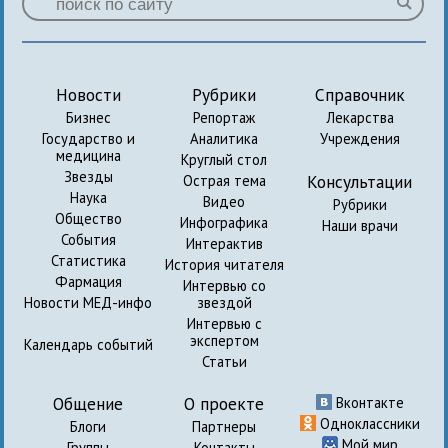
Новости
Рубрики
Справочник
Бизнес
Репортаж
Лекарства
Государство и
Аналитика
Учреждения
медицина
Круглый стол
Звезды
Консультации
Острая тема
Наука
Видео
Рубрики
Общество
Инфографика
Наши врачи
События
Интерактив
Статистика
История читателя
Фармация
Интервью со
Новости МЕД-инфо
звездой
Интервью с
экспертом
Календарь событий
Статьи
Общение
О проекте
Вконтакте
Одноклассники
Блоги
Партнеры
Мой мир
Группы
Контакты