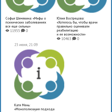
Софья Шемякина: «Мифы о
Юлия Вострецова:
психических заболеваниях
«Хотелось бы, чтобы врачи
все еще сильны»
правильно оценивали
реабилитацию
11955
0
X
K
и ее возможности»
10463
0
X
K
23 июня, 21:09
Катя Мень:
«Монополизация подхода