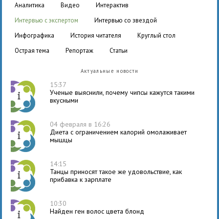
аналитика
видео
интерактив
интервью с экспертом
интервью со звездой
инфографика
история читателя
круглый стол
острая тема
репортаж
статьи
Актуальные новости
15:37
Ученые выяснили, почему чипсы кажутся такими
вкусными
04 февраля в 16:26
Диета с ограничением калорий омолаживает
мышцы
14:15
Танцы приносят такое же удовольствие, как
прибавка к зарплате
10:30
Найден ген волос цвета блонд