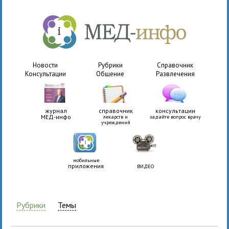
Новости
Рубрики
Справочник
Консультации
Общение
Развлечения
журнал
справочник
консультации
МЕД-инфо
лекарств и
задайте вопрос врачу
учреждений
мобильные
приложения
ВИДЕО
Рубрики
Темы