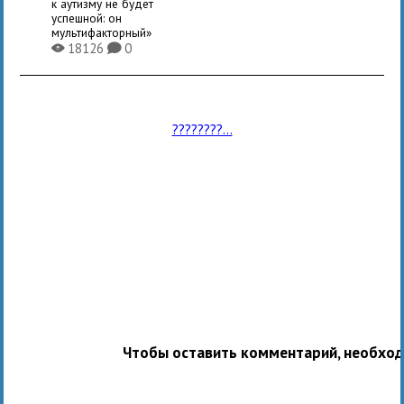
к аутизму не будет
успешной: он
мультифакторный»
18126
0
X
K
????????...
Чтобы оставить комментарий, необхо