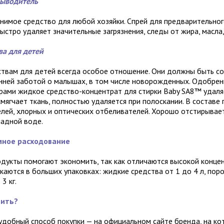
ыводитель
нимое средство для любой хозяйки. Спрей для предварительно
ыстро удаляет значительные загрязнения, следы от жира, масла,
ва для детей
ствам для детей всегда особое отношение. Они должны быть с
енней заботой о малышах, в том числе новорожденных. Одобре
рами жидкое средство-концентрат для стирки Baby SA8™ удаля
смягчает ткань, полностью удаляется при полоскании. В составе
елей, хлорных и оптических отбеливателей. Хорошо отстирывает
ладной воде.
мное расходование
одукты помогают экономить, так как отличаются высокой конце
скаются в больших упаковках: жидкие средства от 1 до 4 л, пор
 3 кг.
пить?
удобный способ покупки — на официальном сайте бренда, на к