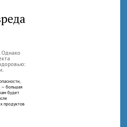
вреда
. Однако
екта
 здоровью:
и.
опасности,
e
— большая
кам будет
исле
ах продуктов