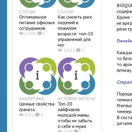
BIOQUE
содерж
СТАТЬИ
СТАТЬИ
Оптимальное
Как снизить риск
Кроме 
питание офисных
падений в
не вре
сотрудников
пожилом
регист
возрасте: топ-10
X
67458
K
0
упражнений для
Линей
ног
X
11635
K
0
Каждая
то без
то аро
Amway.
Стирал
Порошк
АНАЛИТИКА
ИСТОРИЯ ЧИТАТЕЛЯ
темног
Ценные свойства
Топ-20
Premium
граната
лайфхаков
темпер
молодой мамы,
X
6301
K
0
В сост
чтобы не забыть
детале
о себе и муже
X
4270
K
0