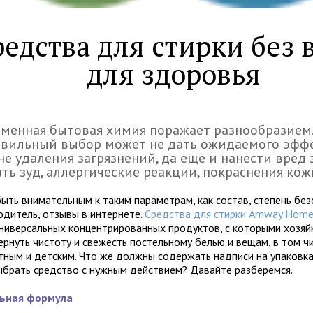
едства для стирки без 
для здоровья
менная бытовая химия поражает разнообразием
авильный выбор может не дать ожидаемого эфф
не удаления загрязнений, да еще и нанести вред
ть зуд, аллергические реакции, покраснения кож
быть внимательным к таким параметрам, как состав, степень без
одитель, отзывы в интернете.
Средства для стирки Amway Hom
универсальных концентрированных продуктов, с которыми хозяй
ернуть чистоту и свежесть постельному белью и вещам, в том ч
тным и детским. Что же должны содержать надписи на упаковк
выбрать средство с нужным действием? Давайте разберемся.
льная формула