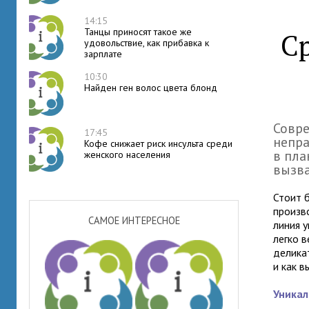
14:15
Танцы приносят такое же
Ср
удовольствие, как прибавка к
зарплате
10:30
Найден ген волос цвета блонд
Совре
17:45
непр
Кофе снижает риск инсульта среди
в пла
женского населения
вызва
Стоит 
произв
САМОЕ ИНТЕРЕСНОЕ
линия 
легко в
делика
и как 
Уника