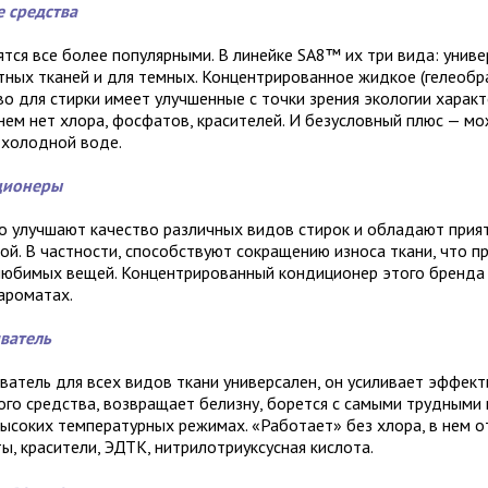
 средства
ятся все более популярными. В линейке SA8™ их три вида: униве
тных тканей и для темных. Концентрированное жидкое (гелеобр
во для стирки имеет улучшенные с точки зрения экологии характ
 нем нет хлора, фосфатов, красителей. И безусловный плюс — м
 холодной воде.
ционеры
о улучшают качество различных видов стирок и обладают прия
ой. В частности, способствуют сокращению износа ткани, что п
любимых вещей. Концентрированный кондиционер этого бренда
 ароматах.
ватель
ватель для всех видов ткани универсален, он усиливает эффек
ого средства, возвращает белизну, борется с самыми трудными
высоких температурных режимах. «Работает» без хлора, в нем 
ы, красители, ЭДТК, нитрилотриуксусная кислота.