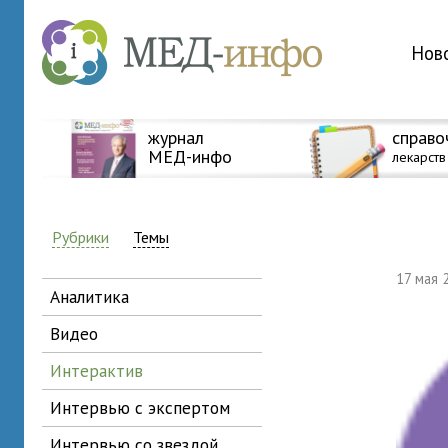
Нов
журнал
справо
МЕД-инфо
лекарств
Рубрики
Темы
17 мая 
аналитика
видео
интерактив
интервью с экспертом
интервью со звездой