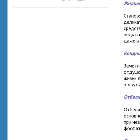
Жидкие
Станов
делика
средст
ведь в
даже в
Конди
Заметн
отдушк
жизнь 
в двух
Отбели
Отбели
основн
при не
фосфат