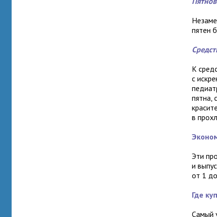
Пятнов
Незаме
пятен б
Средст
К сред
с искр
педиат
пятна, 
красит
в прох
Эконо
Эти пр
и выпу
от 1 до
Где ку
Самый 