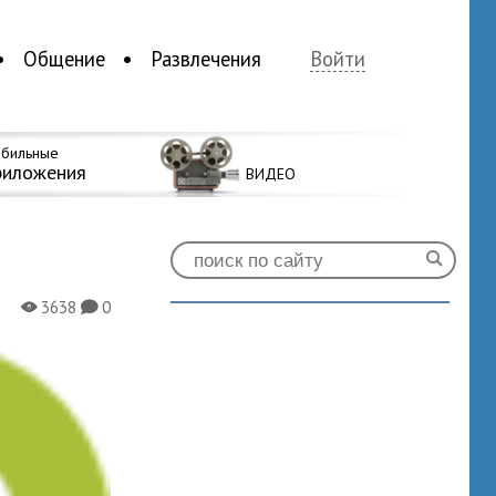
Общение
Развлечения
Войти
бильные
риложения
ВИДЕО
3638
0
X
K