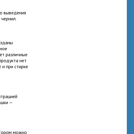
го выведения
 чернил.
озданы
нное
ет различные
 продукта нет
 и при стирке
нтрацией
ошки —
отором можно