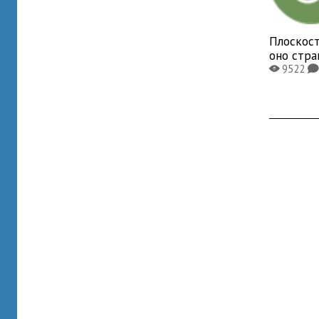
Плоскост
оно стр
9522
X
K