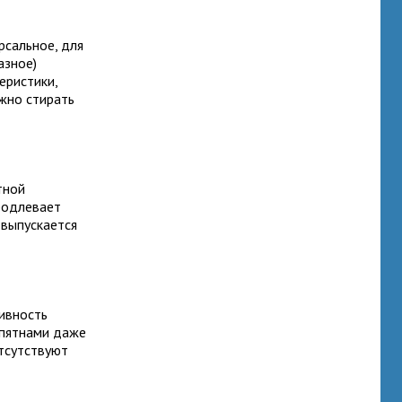
рсальное, для
азное)
еристики,
ожно стирать
тной
родлевает
 выпускается
тивность
 пятнами даже
отсутствуют