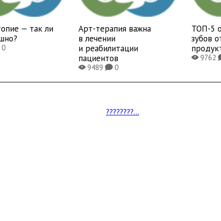
опие — так ли
Арт-терапия важна
ТОП-5 
ашно?
в лечении
зубов 
и реабилитации
продук
0
пациентов
9762
X
9489
0
X
K
????????...