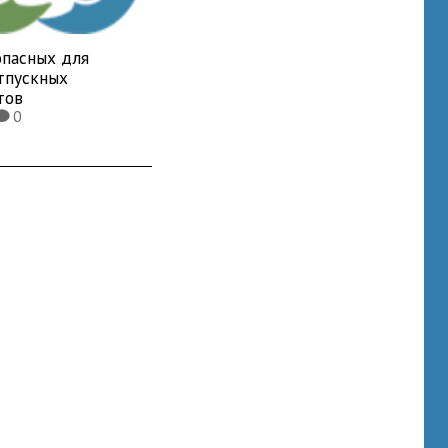
опасных для
отпускных
тов
0
K