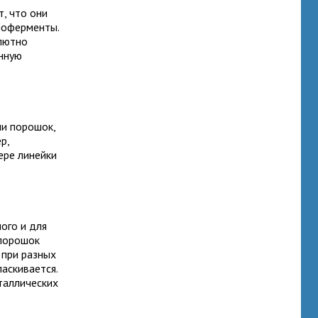
, что они
иоферменты.
олютно
енную
ли порошок,
р,
ере линейки
ого и для
 порошок
 при разных
аскивается.
таллических