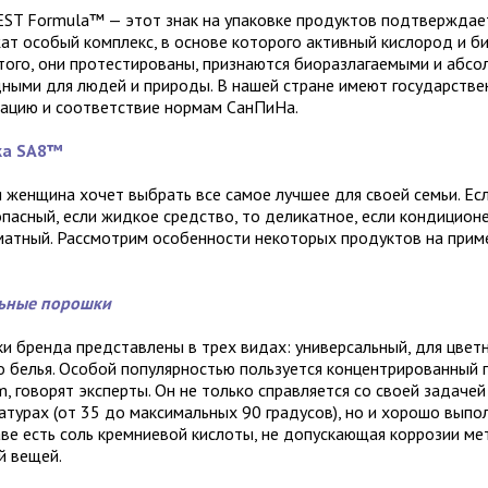
ST Formula™ — этот знак на упаковке продуктов подтверждает
ат особый комплекс, в основе которого активный кислород и б
того, они протестированы, признаются биоразлагаемыми и абс
дными для людей и природы. В нашей стране имеют государств
рацию и соответствие нормам СанПиНа.
ка SA8™
 женщина хочет выбрать все самое лучшее для своей семьи. Ес
опасный, если жидкое средство, то деликатное, если кондиционе
матный. Рассмотрим особенности некоторых продуктов на прим
ьные порошки
и бренда представлены в трех видах: универсальный, для цветн
о белья. Особой популярностью пользуется концентрированный
, говорят эксперты. Он не только справляется со своей задачей
атурах (от 35 до максимальных 90 градусов), но и хорошо выпол
аве есть соль кремниевой кислоты, не допускающая коррозии ме
й вещей.