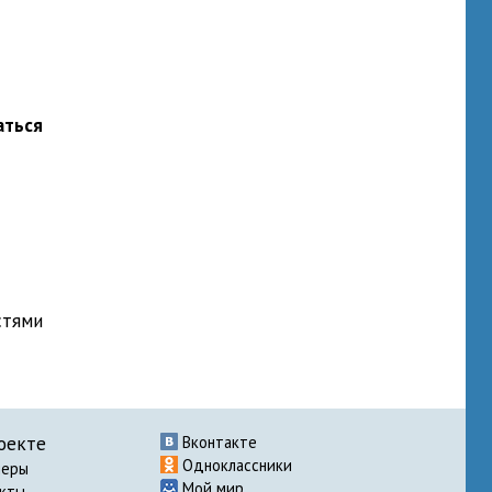
аться
стями
оекте
Вконтакте
Одноклассники
неры
Мой мир
акты