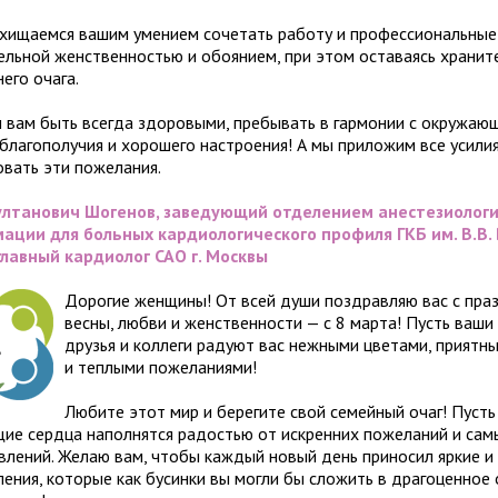
хищаемся вашим умением сочетать работу и профессиональные
ельной женственностью и обоянием, при этом оставаясь хранит
его очага.
 вам быть всегда здоровыми, пребывать в гармонии с окружаю
 благополучия и хорошего настроения! А мы приложим все усили
овать эти пожелания.
ултанович Шогенов, заведующий отделением анестезиологи
ации для больных кардиологического профиля ГКБ им. В.В. 
, главный кардиолог САО г. Москвы
Дорогие женщины! От всей души поздравляю вас с пра
весны, любви и женственности — с 8 марта! Пусть ваши 
друзья и коллеги радуют вас нежными цветами, приятн
и теплыми пожеланиями!
Любите этот мир и берегите свой семейный очаг! Пусть
ие сердца наполнятся радостью от искренних пожеланий и сам
влений. Желаю вам, чтобы каждый новый день приносил яркие 
ления, которые как бусинки вы могли бы сложить в драгоценное