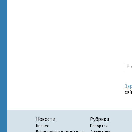
За
са
Новости
Рубрики
Бизнес
Репортаж
Государство и медицина
Аналитика