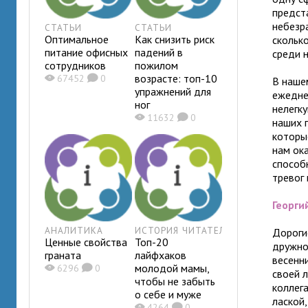
предст
небезр
СТАТЬИ
СТАТЬИ
Оптимальное
Как снизить риск
скольк
питание офисных
падений в
среди н
сотрудников
пожилом
возрасте: топ-10
X
67452
K
0
В наше
упражнений для
ежедне
ног
нелегк
X
11632
K
0
наших 
которы
нам ок
способ
тревог 
Георги
АНАЛИТИКА
ИСТОРИЯ ЧИТАТЕЛЯ
Дороги
Ценные свойства
Топ-20
дружно
граната
лайфхаков
весенн
молодой мамы,
X
6296
K
0
своей 
чтобы не забыть
коллег
о себе и муже
лаской
X
4264
K
0