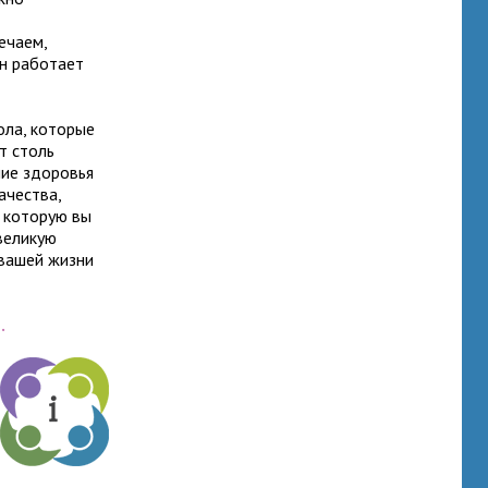
ечаем,
н работает
ола, которые
т столь
ние здоровья
ачества,
, которую вы
великую
 вашей жизни
.