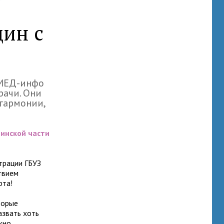
ин с
 МЕД-инфо
ачи. Они
 гармонии,
цинской части
трации ГБУЗ
твием
рта!
торые
азвать хоть
жно