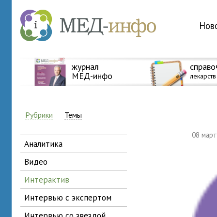
Нов
журнал
справо
МЕД-инфо
лекарств
Рубрики
Темы
08 мар
аналитика
видео
интерактив
интервью с экспертом
интервью со звездой