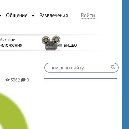
Общение
Развлечения
Войти
бильные
риложения
ВИДЕО
5362
0
X
K