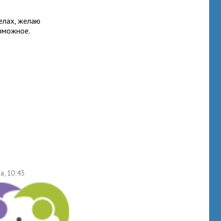
елах, желаю
озможное.
а, 10:43