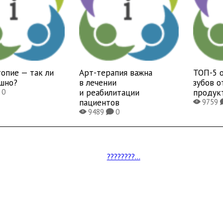
опие — так ли
Арт-терапия важна
ТОП-5 
ашно?
в лечении
зубов 
и реабилитации
продук
0
пациентов
9759
X
9489
0
X
K
????????...