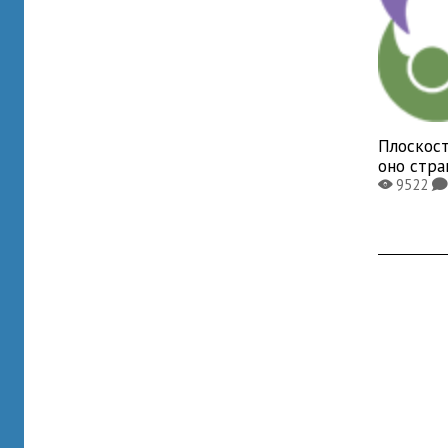
Плоскост
оно стр
9522
X
K