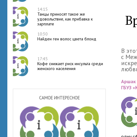
14:15
Танцы приносят такое же
В
удовольствие, как прибавка к
зарплате
10:30
Найден ген волос цвета блонд
В это
с Ме
17:45
искре
Кофе снижает риск инсульта среди
любви
женского населения
Аршак 
ГБУЗ 
САМОЕ ИНТЕРЕСНОЕ
одну с