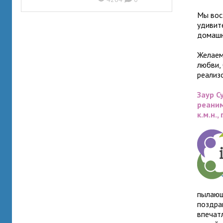
Мы вос
удивит
домашн
Желаем
любви,
реализ
Заур С
реаним
к.м.н.
пылающ
поздра
впечат