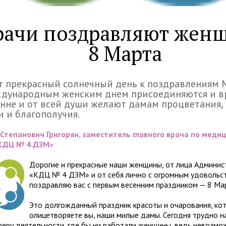
рачи поздравляют женщ
8 Марта
т прекрасный солнечный день к поздравлениям
ждународным женским днем присоединяются и вр
нне и от всей души желают дамам процветания,
 и благополучия.
Степанович Григорян, заместитель главного врача по меди
«КДЦ № 4 ДЗМ»
Дорогие и прекрасные наши женщины, от лица Админис
«КДЦ № 4 ДЗМ» и от себя лично с огромным удовольс
поздравляю вас с первым весенним праздником — 8 Ма
Это долгожданный праздник красоты и очарования, ко
олицетворяете вы, наши милые дамы. Сегодня трудно н
феру деятельности, где бы ни работали женщины, ведь невозмо