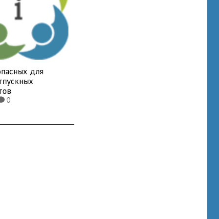
опасных для
отпускных
тов
0
K