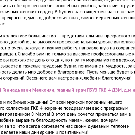
авить себе профессию без волшебных улыбок, заботливых рук и
азличных женских сердец. В буднях настоящего мы часто не зам
о прекрасных, умных, добросовестных, самоотверженных женщи
ас.
м коллективе большинство — представительницы прекрасного п
вно достойно, на высоком профессиональном уровне выполняю
ую, но очень важную и нужную работу, направленную на сохране
граждан. Спасибо вам не только за высокие профессиональные к
е вы проявляете день ото дня, но и за ту моральную поддержку
азываете в тяжелые трудовые будни, понимание и мудрость, за 
ность делать мир добрее и благороднее. Пусть меньше будет в
и огорчений. Весеннего вам настроения, любви и благополучия!
й Геннадьевич Мелконян, главный врач ГБУЗ ГКБ 4 ДЗМ, д.м.н
е и любимые женщины! От всей мужской половины нашего
го коллектива ГКБ 4 искренне поздравляем вас с прекрасным
им праздником 8 Марта! В этот день хочется признаться вам в
любви и выразить благодарность мамам, женам, дочерям,
ам за то, что всегда согреваете нас своим душевным теплом и
, делаете наши дни яркими и позитивными!