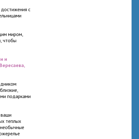
 достижения с
ельницами
щим миром,
я, чтобы
и и
Вересаева,
здником
близкие,
ыми подарками
 ваши
ых теплых
и необычные
 ожерелье