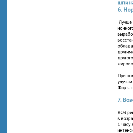
шпина
6. Но
Лучше 
ночного
вырабо
восста
облада
другим
другог
жирово
При по
улучши
Жир с т
7. Во
ВОЗ ре
в возра
1 часу
интенс