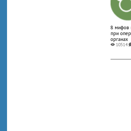
8 мифов 
при опер
органах
10514
X