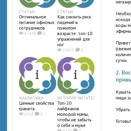
негази
СТАТЬИ
СТАТЬИ
Необхо
Оптимальное
Как снизить риск
исходя
питание офисных
падений в
воды м
сотрудников
пожилом
эфирны
возрасте: топ-10
X
67458
K
0
упражнений для
Привет
ног
(свежи
X
11635
K
0
количе
сутки.
2. Во
прив
Кушать
пищи за
АНАЛИТИКА
ИСТОРИЯ ЧИТАТЕЛЯ
Ценные свойства
Топ-20
граната
лайфхаков
Убрать 
молодой мамы,
X
6302
K
0
чтобы не забыть
Готовь
о себе и муже
X
4270
K
0