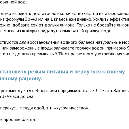
рованной воды.
димо выпивать достаточное количество чистой негазированно
 из формулы 30-40 мл на 1 кг веса ежедневно. Усилить эффекти
ожно, добавив сок от дольки лимона. Только не бросайте лимон
е масла из кожуры придадут горьковатый привкус воде.
ствуются для восстановления водного баланса натуральные мор
е или замороженные ягоды заливаете горячей водой, примерно 90
ство не должно превышать 50% от расчетного употребления чи
сстановить режим питания и вернуться к своему
ычному рациону.
 рекомендуется небольшими порциями каждые 3-4 часа. Законч
 3-4 часа до сна.
перекусы между едой, т. н. «кусочничество».
те простые блюда.