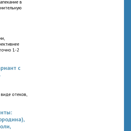
запекание в
лнительную
ни,
фективнее
точно 1-2
ариант с
ь
 виде отеков,
анты:
ородина),
оли,