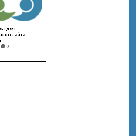
ла для
ного сайта
и
2
0
K