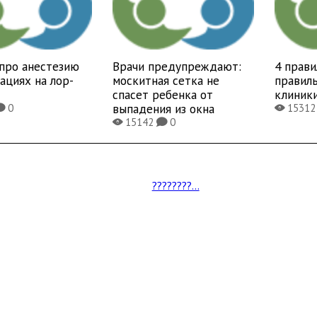
про анестезию
Врачи предупреждают:
4 прави
ациях на лор-
москитная сетка не
правиль
спасет ребенка от
клиник
выпадения из окна
0
1531
K
X
15142
0
X
K
????????...