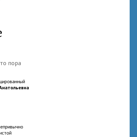
е
то пора
ицированный
Анатольевна
 непривычно
истой