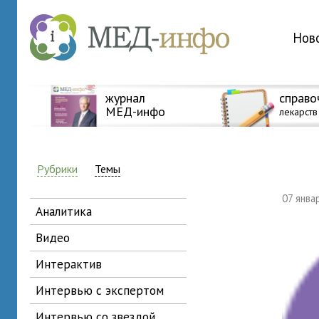
Нов
журнал
справо
МЕД-инфо
лекарств
Рубрики
Темы
07 янва
аналитика
видео
интерактив
интервью с экспертом
интервью со звездой