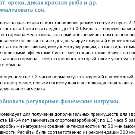
т, орехи, дикая красная рыба и др.
рмализовать сон.
начать практиковать восстановление режима сна уже спустя 2-
 застолья. Ложиться следует до 23:00. Ведь в это время начин
тка гормона мелатонина, который обеспечивает нам полноценн
новление после светового дня, регулирует жировой и углеводны
ет антидепрессивным, иммуномодулирующим, антиоксидантным
и полезными эффектами. Синтез мелатонина также влияет на п
о важного гормона –соматотропного, который также участвует в
го обмена.
лноценном сне 7-8 часов нормализуются жировой и углеводный
тся настроение, повысится иммунная и антиоксидантная защита 
алии начнет исчезать.
зобновить регулярные физические нагрузки.
комендует для получения дополнительных преимуществ для зд
сте 18-64 лет заниматься спортом(аэробикой): по 1,5 часа 5 ра
 аэробными нагрузками средней интенсивности и по 30 мин высо
ивности. Расчёты были соответственно из рекомендаций 300 ми