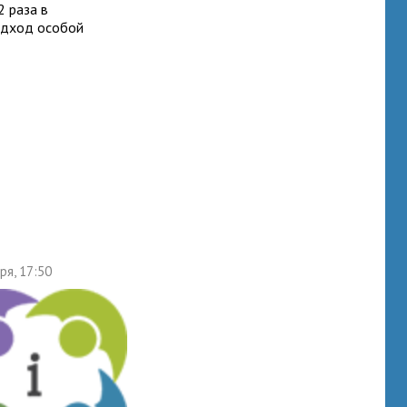
2 раза в
одход особой
ря, 17:50