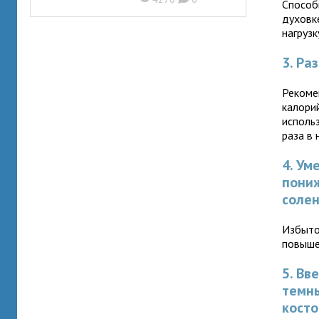
Способы
духовк
нагрузк
3. Ра
Рекоме
калори
исполь
раза в
4. Ум
пони
солен
Избыто
повыше
5. Вв
темны
косто