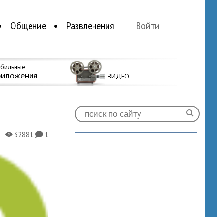
Общение
Развлечения
Войти
бильные
риложения
ВИДЕО
32881
1
X
K