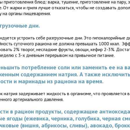
 приготовления блюд: варка, тушение, приготовление на пару, 
е. От жарки и гриля лучше отказаться, чтобы не создавать допо
у на органы пищеварения.
згрузочные дни.
ндуется устроить себе разгрузочные дни. Это гипокалорийные д
йность суточного рациона не должна превышать 1000 ккал. Эф
зовать 2% творог, несладкие фрукты, овощи, кефир 2-3%. Доста
 неделю с 3-х дневным перерывом на привычное питание.
еньшить потребление соли или заменить ее на в
женным содержанием натрия. А также исключит
ости и маринады из рациона на время.
к натрия задерживает жидкость в организме, что проявляется в
нного артериального давления.
ести в рацион продукты, содержащие антиоксид
е ягоды (ежевика, черника, голубика, черная см
чковые (вишня, абрикосы, сливы), авокадо, брокк