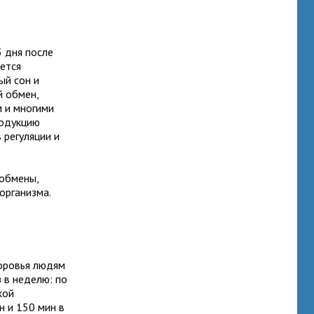
3 дня после
ается
ый сон и
й обмен,
 и многими
родукцию
 регуляции и
 обмены,
организма.
оровья людям
з в неделю: по
кой
н и 150 мин в