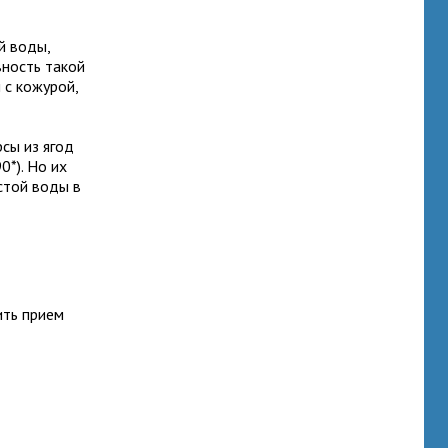
й воды,
вность такой
 с кожурой,
сы из ягод
*). Но их
стой воды в
ить прием