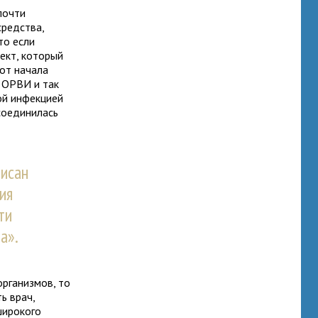
почти
средства,
то если
фект, который
от начала
о ОРВИ и так
ой инфекцией
исоединилась
писан
ия
ти
а».
рганизмов, то
ь врач,
широкого