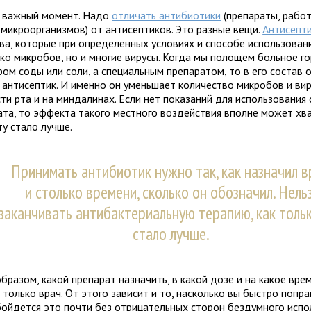
, важный момент. Надо
отличать антибиотики
(препараты, рабо
 микроорганизмов) от антисептиков. Это разные вещи.
Антисепт
ва, которые при определенных условиях и способе использован
ько микробов, но и многие вирусы. Когда мы полощем больное г
ром соды или соли, а специальным препаратом, то в его состав 
 антисептик. И именно он уменьшает количество микробов и ви
ти рта и на миндалинах. Если нет показаний для использования
ата, то эффекта такого местного воздействия вполне может хв
ту стало лучше.
Принимать антибиотик нужно так, как назначил в
и столько времени, сколько он обозначил. Нель
заканчивать антибактериальную терапию, как толь
стало лучше.
бразом, какой препарат назначить, в какой дозе и на какое вре
 только врач. От этого зависит и то, насколько вы быстро попра
бойдется это почти без отрицательных сторон бездумного испо