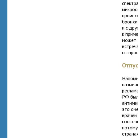
спектр
микроо
происх
бронхи
и с др
к прим
может т
встреча
от про
Отпус
Напомн
называ
реглам
РФ был
антими
это оч
врачей
соотеч
потому
страна