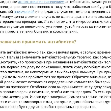
равданное
использование населением
антибиотиков, зачастую п
ению, и приводит постепенно к тому, что, заболевая как будто
иальной
пневмонией
и попадая в случае ее тяжелого течения в с
й вынужденно должен получать не один, а два, а то и нескольк
ктериальных препаратов. И это потому, что микроорганизм, кот
века эту самую пневмонию, уже имеет устойчивость ко многим а
и тяжесть течения болезни, и сроки лечения.
равильно принимать антибиотик?
ть антибиотик нужно так, как назначил врач, и столько времени
чил. Нельзя заканчивать антибактериальную терапию, как тольк
 Смотрите, что происходит при назначении антибиотика: как тол
яли первую его дозу по показаниям, почти сразу погибнет неко
ство патогена, но некоторые из этих бактерий выживут. При пр
щей дозы снова пройдет тот же процесс. Обратите внимание, ч
ой дозой может оставаться определенное количество бактерий
ют на препарате. Особенно если вы принимаете не ту дозу лека
ю прописал врач, а поменьше, чтобы «не так вредно». То есть п
рода «селекция». И если курс завершить самостоятельно, то есть
тся в очаге те микроорганизмы, которые в дальнейшем приведу
ния и потребуют других антибактериальных препаратов.