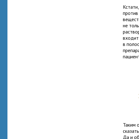
Кстати
против
вещест
не тол
раство
входит
в полос
препар
пациен
Таким о
сказать
Да и о