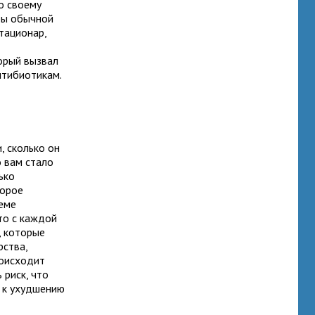
о своему
 бы обычной
тационар,
о
орый вызвал
нтибиотикам.
, сколько он
о вам стало
ько
торое
иеме
то с каждой
, которые
рства,
роисходит
 риск, что
т к ухудшению