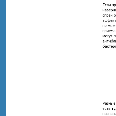
Если п
наверн
спреи о
эффект 
не мож
приема
могут 
антиба
бактер
Разные
есть ту
назнач