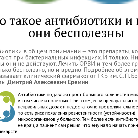
о такое антибиотики и 
они бесполезны
иотики в общем понимании — это препараты, к
ают при бактериальных инфекциях. И только. Ни
ы они не действуют. Лечить ОРВИ и тем более г
лько бесполезно, но и вредно. Подробнее об это
азывает клинический фармаколог ГКБ им. С. П. Бо
вы
Дмитрий Алексеевич Еремин
.
Антибиотики подавляют рост большого количества мик
в том числе и полезных. При этом, если препараты исп
неправильных дозах и недостаточно продолжительное
то есть риск появления резистентности (устойчивости)
микроорганизмов у больного. Тем более если антибиот
не врач, а пациент сам решил, что ему надо начать при
лекарств.