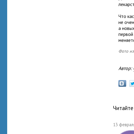
лекарс
Что ка
не оче
а новы
первой
меняет
Фото из
Автор:
Читайте
13 февраля