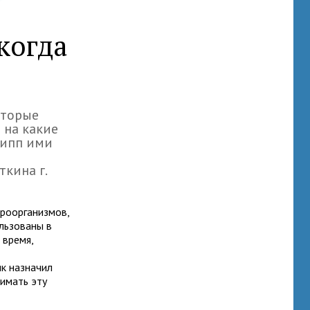
когда
оторые
 на какие
рипп ими
м
ткина г.
роорганизмов,
ользованы в
 время,
ик назначил
нимать эту