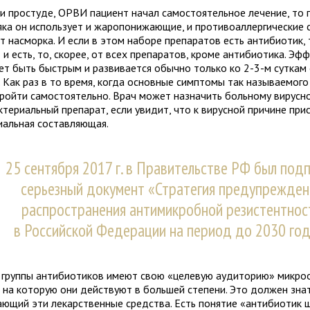
ри простуде, ОРВИ пациент начал самостоятельное лечение, то 
яка он использует и жаропонижающие, и противоаллергические 
т насморка. И если в этом наборе препаратов есть антибиотик, 
и есть, то, скорее, от всех препаратов, кроме антибиотика. Эф
ет быть быстрым и развивается обычно только ко 2-3-м суткам 
. Как раз в то время, когда основные симптомы так называемог
пройти самостоятельно. Врач может назначить больному вирусн
ктериальный препарат, если увидит, что к вирусной причине пр
иальная составляющая.
25 сентября 2017 г. в Правительстве РФ был под
серьезный документ «Стратегия предупрежден
распространения антимикробной резистентнос
в Российской Федерации на период до 2030 год
 группы антибиотиков имеют свою «целевую аудиторию» микроо
, на которую они действуют в большей степени. Это должен знат
ающий эти лекарственные средства. Есть понятие «антибиотик 