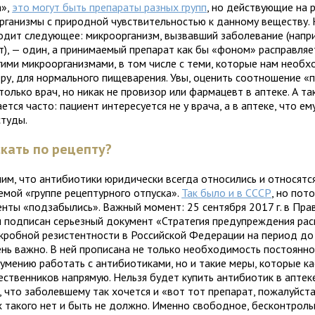
а»,
это могут быть препараты разных групп
, но действующие на 
рганизмы с природной чувствительностью к данному веществу. 
одит следующее: микроорганизм, вызвавший заболевание (напр
т), — один, а принимаемый препарат как бы «фоном» расправляе
угими микроорганизмами, в том числе с теми, которые нам необх
еру, для нормального пищеварения. Увы, оценить соотношение «
олько врач, но никак не провизор или фармацевт в аптеке. А та
ется часто: пациент интересуется не у врача, а в аптеке, что ем
студы.
кать по рецепту?
им, что антибиотики юридически всегда относились и относятся
емой «группе рецептурного отпуска».
Так было и в СССР
, но пот
енты «подзабылись». Важный момент: 25 сентября 2017 г. в Пра
 подписан серьезный документ «Стратегия предупреждения рас
кробной резистентности в Российской Федерации на период до 
ень важно. В ней прописана не только необходимость постоянно
 умению работать с антибиотиками, но и такие меры, которые к
ественников напрямую. Нельзя будет купить антибиотик в аптек
, что заболевшему так хочется и «вот тот препарат, пожалуйста
х такого нет и быть не должно. Именно свободное, бесконтрол