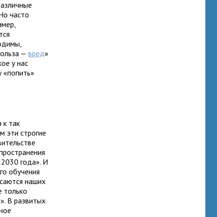
различные
Но часто
имер,
тся
одимы,
польза —
вред
»
кое у нас
у «попить»
 к так
ом эти строгие
вительстве
пространения
2030 года». И
го обучения
асаются наших
е только
». В развитых
ьное