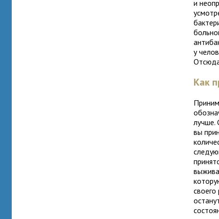
и неоп
усмотр
бактер
больно
антиба
у чело
Отсюда 
Как п
Принима
обозна
лучше.
вы прин
количе
следую
принят
выжива
котору
своего 
остану
состоя