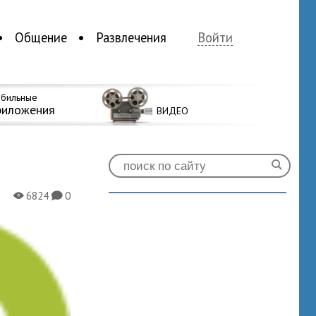
Общение
Развлечения
Войти
бильные
риложения
ВИДЕО
6824
0
X
K