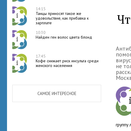
14:15
Танцы приносят такое же
Чт
удовольствие, как прибавка к
зарплате
10:30
Найден ген волос цвета блонд
Антиб
помог
17:45
вирус
Кофе снижает риск инсульта среди
не то
женского населения
расск
Моск
САМОЕ ИНТЕРЕСНОЕ
группу 