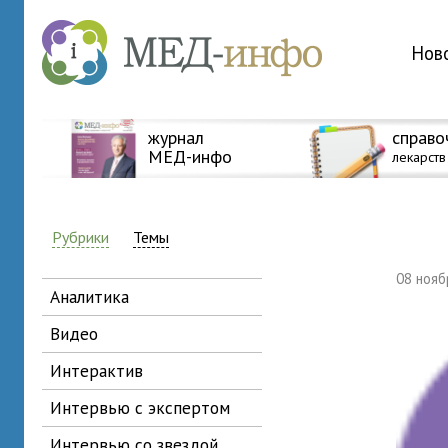
Нов
журнал
справо
МЕД-инфо
лекарств
Рубрики
Темы
08 ноя
аналитика
видео
интерактив
интервью с экспертом
интервью со звездой