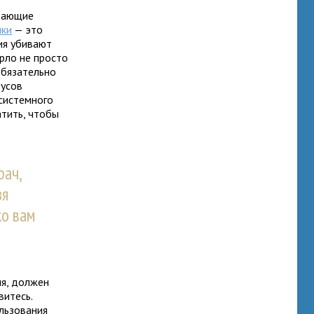
тающие
ики
— это
ия убивают
орло не просто
обязательно
русов
 системного
атить, чтобы
рач,
зя
ко вам
мя, должен
витесь.
льзования