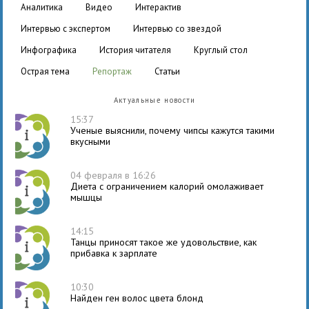
аналитика
видео
интерактив
интервью с экспертом
интервью со звездой
инфографика
история читателя
круглый стол
острая тема
репортаж
статьи
Актуальные новости
15:37
Ученые выяснили, почему чипсы кажутся такими
вкусными
04 февраля в 16:26
Диета с ограничением калорий омолаживает
мышцы
14:15
Танцы приносят такое же удовольствие, как
прибавка к зарплате
10:30
Найден ген волос цвета блонд