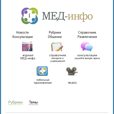
Новости
Рубрики
Справочник
Консультации
Общение
Развлечения
журнал
справочник
консультации
МЕД-инфо
лекарств и
задайте вопрос врачу
учреждений
мобильные
приложения
ВИДЕО
Рубрики
Темы