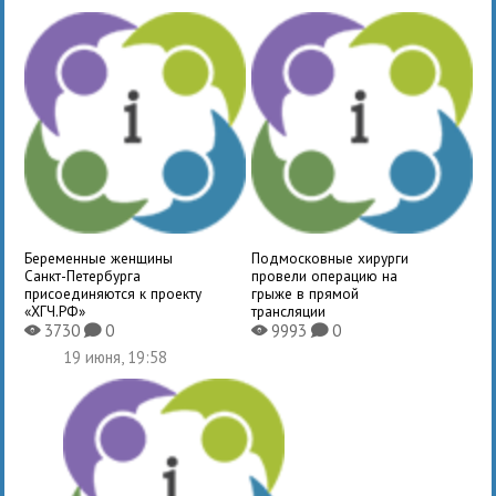
Беременные женщины
Подмосковные хирурги
Санкт-Петербурга
провели операцию на
присоединяются к проекту
грыже в прямой
«ХГЧ.РФ»
трансляции
3730
0
9993
0
X
K
X
K
19 июня, 19:58