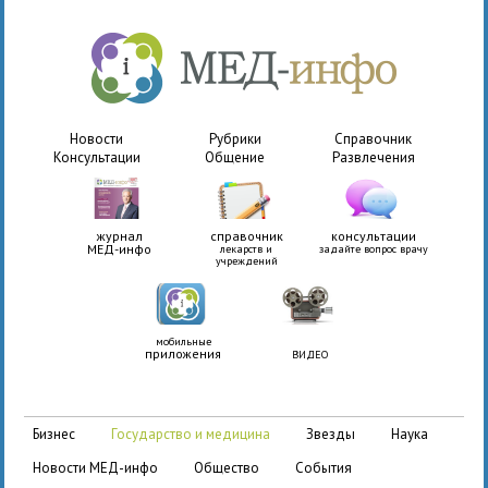
Новости
Рубрики
Справочник
Консультации
Общение
Развлечения
журнал
справочник
консультации
МЕД-инфо
лекарств и
задайте вопрос врачу
учреждений
мобильные
приложения
ВИДЕО
бизнес
государство и медицина
звезды
наука
новости МЕД-инфо
общество
события