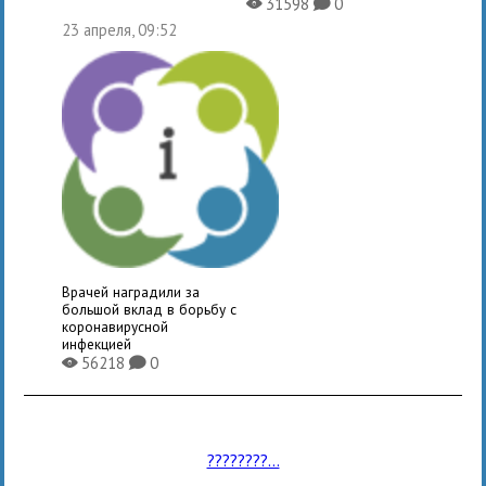
31598
0
X
K
23 апреля, 09:52
Врачей наградили за
большой вклад в борьбу с
коронавирусной
инфекцией
56218
0
X
K
????????...