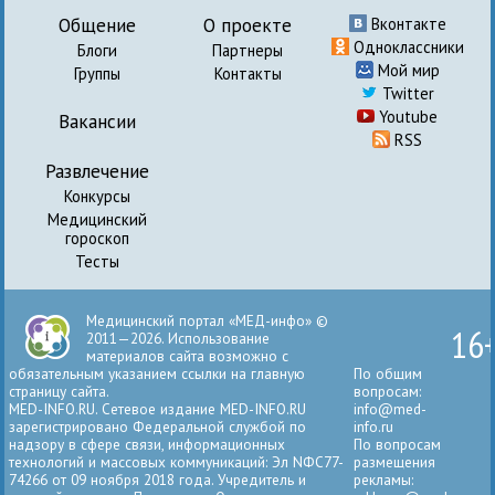
Общение
О проекте
Вконтакте
Одноклассники
Блоги
Партнеры
Мой мир
Группы
Контакты
Twitter
Youtube
Вакансии
RSS
Развлечение
Конкурсы
Медицинский
гороскоп
Тесты
Медицинский портал «МЕД-инфо» ©
16
2011—2026. Использование
материалов сайта возможно с
обязательным указанием ссылки на главную
По общим
страницу сайта.
вопросам:
MED-INFO.RU. Сетевое издание MED-INFO.RU
info@med-
зарегистрировано Федеральной службой по
info.ru
надзору в сфере связи, информационных
По вопросам
технологий и массовых коммуникаций: Эл NФС77-
размещения
74266 от 09 ноября 2018 года. Учредитель и
рекламы: