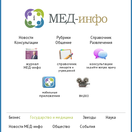
Новости
Рубрики
Справочник
Консультации
Общение
Развлечения
журнал
справочник
консультации
МЕД-инфо
лекарств и
задайте вопрос врачу
учреждений
мобильные
приложения
ВИДЕО
бизнес
государство и медицина
звезды
наука
новости МЕД-инфо
общество
события