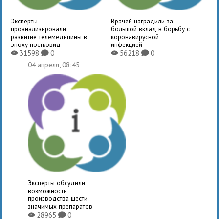
Эксперты
Врачей наградили за
проанализировали
большой вклад в борьбу с
развитие телемедицины в
коронавирусной
эпоху постковид
инфекцией
31598
0
56218
0
X
K
X
K
04 апреля, 08:45
Эксперты обсудили
возможности
производства шести
значимых препаратов
28965
0
X
K