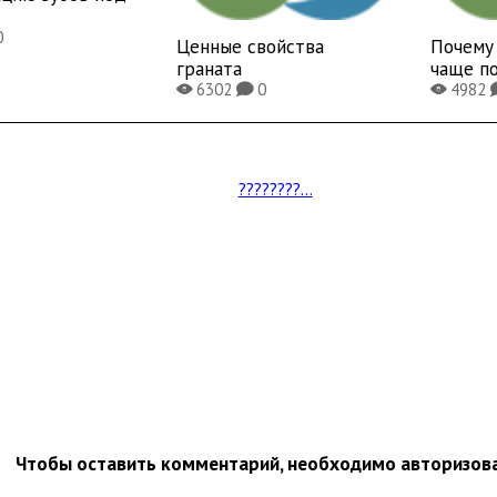
0
Ценные свойства
Почему
граната
чаще п
6302
0
4982
X
K
X
????????...
Чтобы оставить комментарий, необходимо авторизов