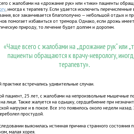
сего с жалобами на «дрожание рук» или «тики» пациенты обращ
огу
, иногда к терапевту. Если удается исключить перечисленные
вания, все заканчивается благополучно — небольшой отдых и п
нов помогает избавиться от тремора. Однако, если дрожь имее
гическую природу, то лечение будет долгим и дорогим.
«Чаще всего с жалобами на „дрожание рук“ или „т
пациенты обращаются к врачу-неврологу, иногд
терапевту».
й практике встречались удивительные случаи.
й пациент, 25 лет, с жалобами на непроизвольные мышечные п
 на лице. Также жалуется на одышку, сердцебиение при незначи
кой нагрузке и в покое. Все это появилось около недели назад.
переболел простудой.
следовании выяснилась истинная причина странного состояния 
зм, малая хорея.