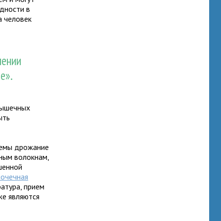
удности в
а человек
лении
е».
мышечных
ыть
темы дрожание
ным волокнам,
шенной
почечная
ратура, прием
же являются