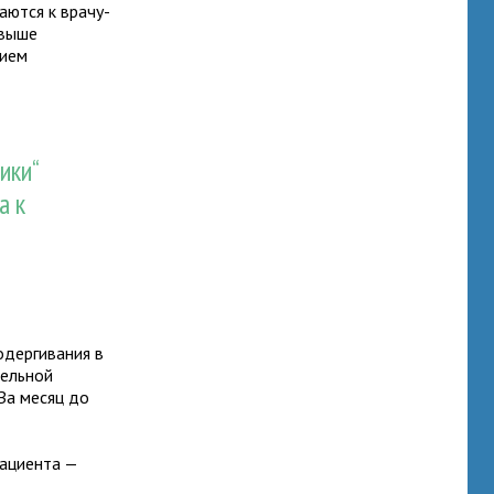
аются к врачу-
 выше
рием
т
ики“
а к
одергивания в
тельной
 За месяц до
пациента —