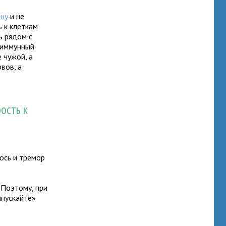
ину
и не
ь к клеткам
ь рядом с
я иммунный
е чужой, а
вов, а
ость к
ось и тремор
 Поэтому, при
апускайте»