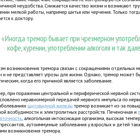
ричиной неудобства. Снижается качество жизни и возникают тр
ении мелкой работы, например шитья или черчения. Только тогд
ется к доктору.
«Иногда тремор бывает при чрезмерном употреб
кофе, курении, употреблении алкоголя и так дале
зм возникновения тремора связан с сокращениями отдельных 
н и не представляет угрозы для жизни. Однако, тремор может б
ическим, когда его причиной является заболевание.
ер, при поражении центральной и периферической нервной сис
условлено неравномерной передачей нервного импульса по нерв
заболеваниях
щитовидной железы
тремор возникает из-за повы
ой возбудимости и электролитных расстройств. Печеночная и
аточность
, алкогольная интоксикация организма, высокая темпе
прессантов, аутоиммунные заболевания у взрослых и детей так
ами возникновения тремора.