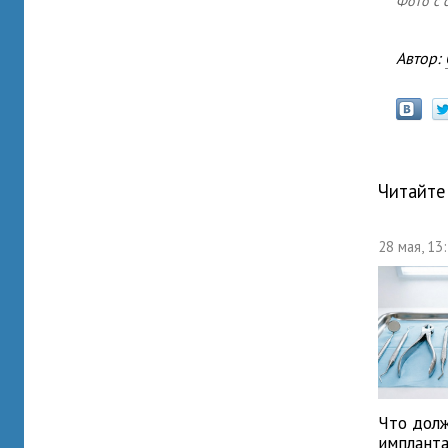
Фото с с
Автор:
Читайте
28 мая, 13
Что дол
имплант