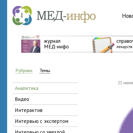
Нов
журнал
справо
МЕД-инфо
лекарств
Рубрики
Темы
23 июн
аналитика
видео
интерактив
интервью с экспертом
интервью со звездой