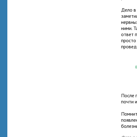
Дело в
замети
нервны
ними. Т
ответ 
просто 
провед
После 
почти и
Помнит
появле
болезн