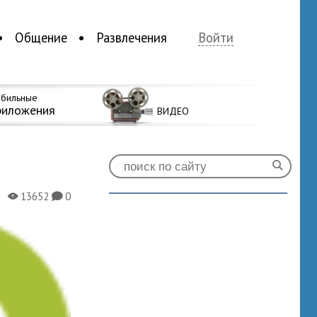
Общение
Развлечения
Войти
бильные
риложения
ВИДЕО
13652
0
X
K