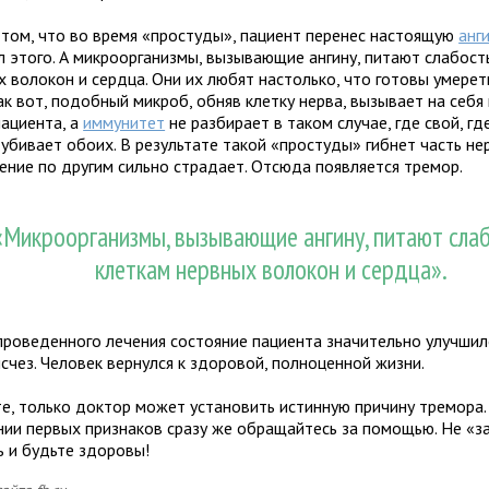
 том, что во время «простуды», пациент перенес настоящую
анг
л этого. А микроорганизмы, вызывающие ангину, питают слабост
х волокон и сердца. Они их любят настолько, что готовы умерет
ак вот, подобный микроб, обняв клетку нерва, вызывает на себ
пациента, а
иммунитет
не разбирает в таком случае, где свой, гд
убивает обоих. В результате такой «простуды» гибнет часть нер
ение по другим сильно страдает. Отсюда появляется тремор.
«Микроорганизмы, вызывающие ангину, питают слаб
клеткам нервных волокон и сердца».
проведенного лечения состояние пациента значительно улучшил
счез. Человек вернулся к здоровой, полноценной жизни.
е, только доктор может установить истинную причину тремора.
нии первых признаков сразу же обращайтесь за помощью. Не «з
ь и будьте здоровы!