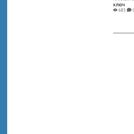
ключ
683
X
K