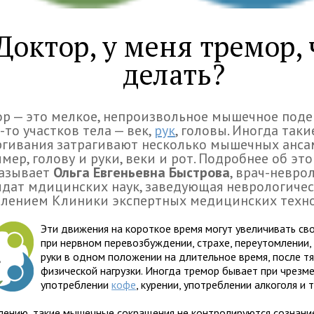
Доктор, у меня тремор, 
делать?
р — это мелкое, непроизвольное мышечное под
-то участков тела — век,
рук
, головы. Иногда таки
гивания затрагивают несколько мышечных анса
мер, голову и руки, веки и рот. Подробнее об эт
казывает
Ольга Евгеньевна Быстрова
, врач-неврол
дат мдицинских наук, заведующая неврологиче
елением Клиники экспертных медицинских техно
Эти движения на короткое время могут увеличивать св
при нервном перевозбуждении, страхе, переутомлении,
руки в одном положении на длительное время, после т
физической нагрузки. Иногда тремор бывает при чрезм
употреблении
кофе
, курении, употреблении алкоголя и 
лению, такие мышечные сокращения не контролируются сознани