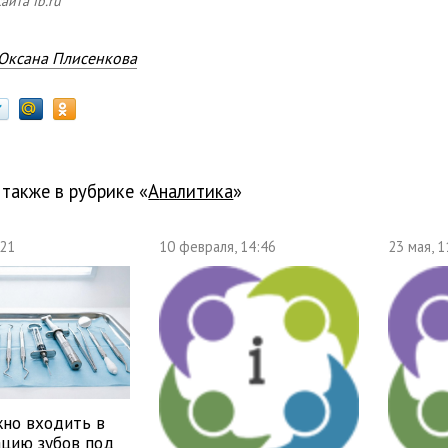
айта fb.ru
Оксана Плисенкова
 также в рубрике «
Аналитика
»
:21
10 февраля, 14:46
23 мая, 1
жно входить в
ацию зубов под