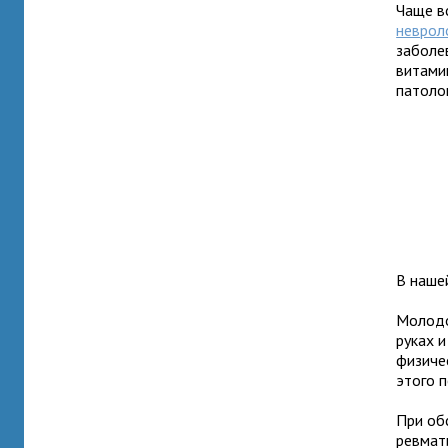
Чаще в
неврол
заболе
витами
патоло
В наше
Молодо
руках и
физичес
этого 
При об
ревмати