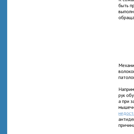
быть п
выполн
обраща
Механи
волоко
патолог
Наприм
рук об
а при 
мышечн
недост
антиде
причин