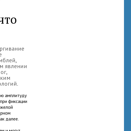
что
ергивание
е
мблей,
ом явлении
ог,
ским
логий.
ою амплитуду
 при фиксации
яжелой
ерном
так далее.
ем и могут