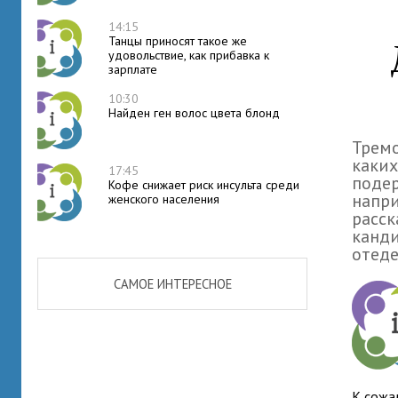
14:15
Танцы приносят такое же
удовольствие, как прибавка к
зарплате
10:30
Найден ген волос цвета блонд
Тремо
каких
17:45
подер
Кофе снижает риск инсульта среди
напри
женского населения
расс
канди
отед
САМОЕ ИНТЕРЕСНОЕ
К сожа