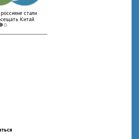
 россияне стали
осещать Китай
0
K
аться