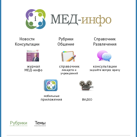
Новости
Рубрики
Справочник
Консультации
Общение
Развлечения
журнал
справочник
консультации
МЕД-инфо
лекарств и
задайте вопрос врачу
учреждений
мобильные
приложения
ВИДЕО
Рубрики
Темы