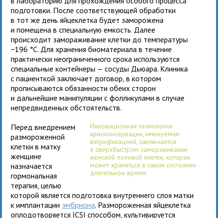
в лабораторию для прохождения особого процесса
подготовки. После соответствующей обработки
в тот же день яйцеклетка будет заморожена
и помещена в специальную емкость. Далее
происходит замораживание клетки до температуры
−196 °C. Для хранения биоматериала в течение
практически неограниченного срока используются
специальные контейнеры — сосуды Дьюара. Клиника
с пациенткой заключает договор, в котором
прописываются обязанности обеих сторон
и дальнейшие манипуляции с фолликулами в случае
непредвиденных обстоятельств.
Инновационная технология
Перед внедрением
криоконсервации, именуемая
размороженной
витрификацией, заключается
клетки в матку
в сверхбыстром замораживании
женщине
женской половой клетки, которая
может храниться в таком состоянии
назначается
длительное время.
гормональная
терапия, целью
которой является подготовка внутреннего слоя матки
к имплантации
эмбриона
. Размороженная яйцеклетка
оплодотворяется ICSI способом, культивируется