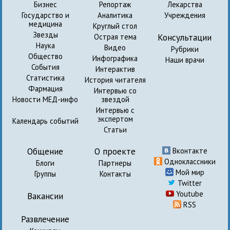
Бизнес
Репортаж
Лекарства
Государство и
Аналитика
Учреждения
медицина
Круглый стол
Звезды
Консультации
Острая тема
Наука
Видео
Рубрики
Общество
Инфографика
Наши врачи
События
Интерактив
Статистика
История читателя
Фармация
Интервью со
Новости МЕД-инфо
звездой
Интервью с
экспертом
Календарь событий
Статьи
Общение
О проекте
Вконтакте
Одноклассники
Блоги
Партнеры
Мой мир
Группы
Контакты
Twitter
Youtube
Вакансии
RSS
Развлечение