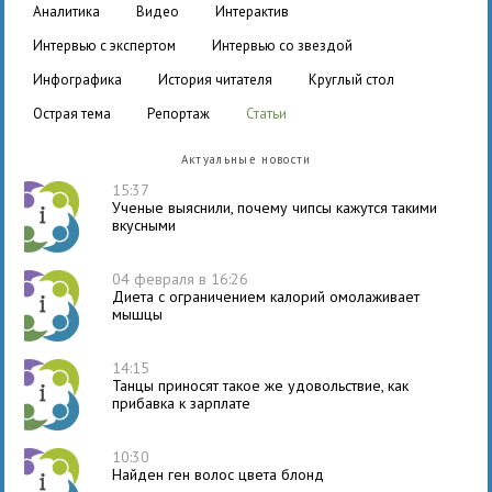
аналитика
видео
интерактив
интервью с экспертом
интервью со звездой
инфографика
история читателя
круглый стол
острая тема
репортаж
статьи
Актуальные новости
15:37
Ученые выяснили, почему чипсы кажутся такими
вкусными
04 февраля в 16:26
Диета с ограничением калорий омолаживает
мышцы
14:15
Танцы приносят такое же удовольствие, как
прибавка к зарплате
10:30
Найден ген волос цвета блонд