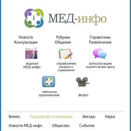
Новости
Рубрики
Справочник
Консультации
Общение
Развлечения
журнал
справочник
консультации
МЕД-инфо
лекарств и
задайте вопрос врачу
учреждений
мобильные
приложения
ВИДЕО
бизнес
государство и медицина
звезды
наука
новости МЕД-инфо
общество
события