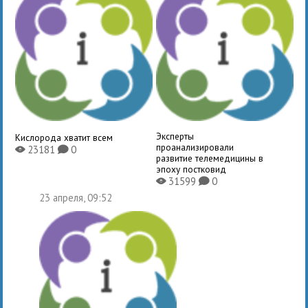
Эксперты
Кислорода хватит всем
проанализировали
23181
0
X
K
развитие телемедицины в
эпоху постковид
31599
0
X
K
23 апреля, 09:52