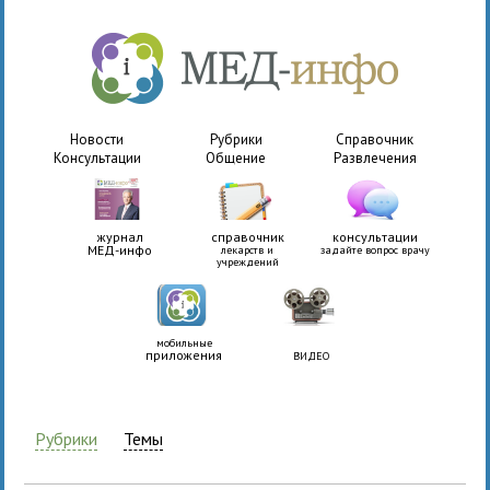
Новости
Рубрики
Справочник
Консультации
Общение
Развлечения
журнал
справочник
консультации
МЕД-инфо
лекарств и
задайте вопрос врачу
учреждений
мобильные
приложения
ВИДЕО
Рубрики
Темы