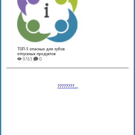
ТОП-5 опасных для зубов
отпускных продуктов
9763
0
X
K
????????...