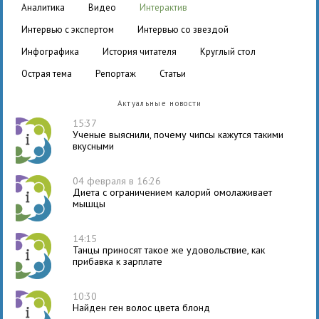
аналитика
видео
интерактив
интервью с экспертом
интервью со звездой
инфографика
история читателя
круглый стол
острая тема
репортаж
статьи
Актуальные новости
15:37
Ученые выяснили, почему чипсы кажутся такими
вкусными
04 февраля в 16:26
Диета с ограничением калорий омолаживает
мышцы
14:15
Танцы приносят такое же удовольствие, как
прибавка к зарплате
10:30
Найден ген волос цвета блонд