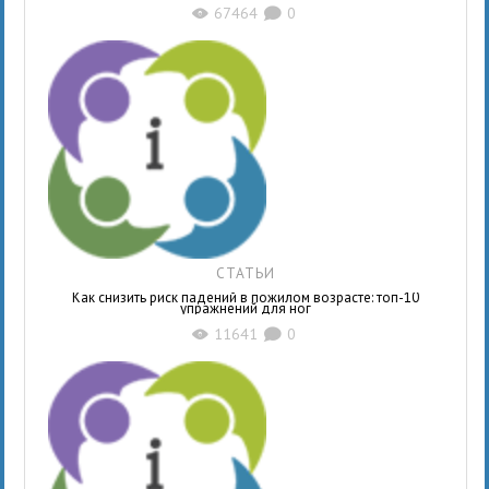
67464
0
X
K
СТАТЬИ
Как снизить риск падений в пожилом возрасте: топ-10
упражнений для ног
11641
0
X
K