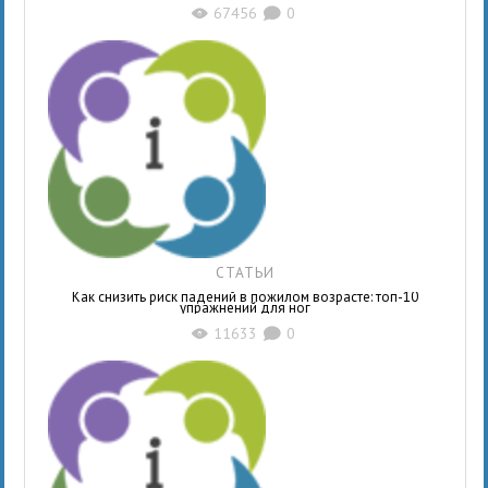
67456
0
X
K
СТАТЬИ
Как снизить риск падений в пожилом возрасте: топ-10
упражнений для ног
11633
0
X
K