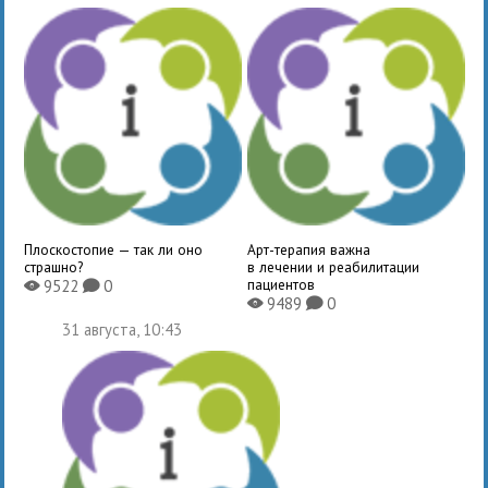
Плоскостопие — так ли оно
Арт-терапия важна
страшно?
в лечении и реабилитации
пациентов
9522
0
X
K
9489
0
X
K
31 августа, 10:43