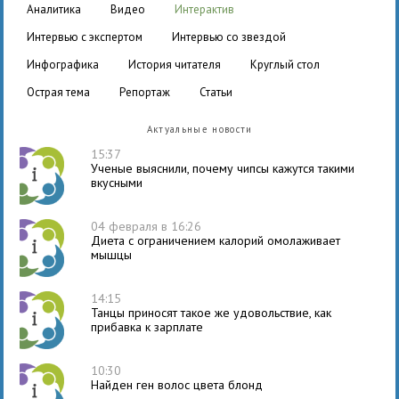
аналитика
видео
интерактив
интервью с экспертом
интервью со звездой
инфографика
история читателя
круглый стол
острая тема
репортаж
статьи
Актуальные новости
15:37
Ученые выяснили, почему чипсы кажутся такими
вкусными
04 февраля в 16:26
Диета с ограничением калорий омолаживает
мышцы
14:15
Танцы приносят такое же удовольствие, как
прибавка к зарплате
10:30
Найден ген волос цвета блонд