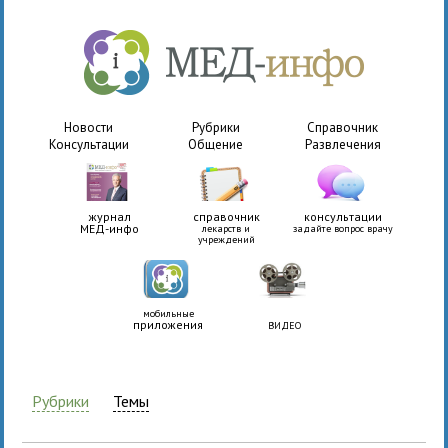
Новости
Рубрики
Справочник
Консультации
Общение
Развлечения
журнал
справочник
консультации
МЕД-инфо
лекарств и
задайте вопрос врачу
учреждений
мобильные
приложения
ВИДЕО
Рубрики
Темы