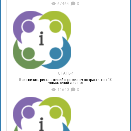
67463
0
X
K
СТАТЬИ
Как снизить риск падений в пожилом возрасте: топ-10
упражнений для ног
11640
0
X
K