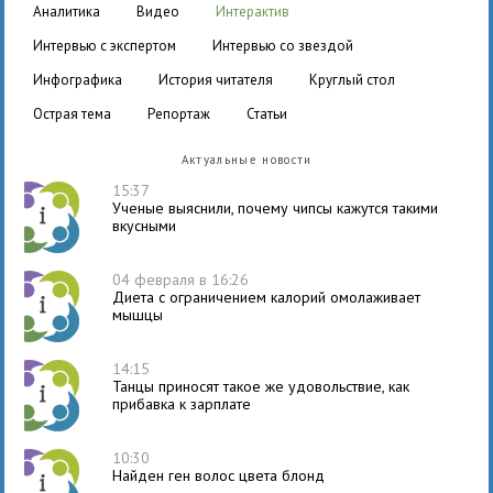
аналитика
видео
интерактив
интервью с экспертом
интервью со звездой
инфографика
история читателя
круглый стол
острая тема
репортаж
статьи
Актуальные новости
15:37
Ученые выяснили, почему чипсы кажутся такими
вкусными
04 февраля в 16:26
Диета с ограничением калорий омолаживает
мышцы
14:15
Танцы приносят такое же удовольствие, как
прибавка к зарплате
10:30
Найден ген волос цвета блонд