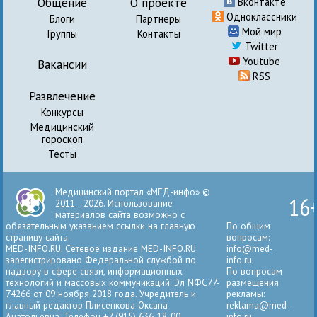
Общение
О проекте
Вконтакте
Одноклассники
Блоги
Партнеры
Мой мир
Группы
Контакты
Twitter
Youtube
Вакансии
RSS
Развлечение
Конкурсы
Медицинский
гороскоп
Тесты
Медицинский портал «МЕД-инфо» ©
16
2011—2026. Использование
материалов сайта возможно с
обязательным указанием ссылки на главную
По общим
страницу сайта.
вопросам:
MED-INFO.RU. Сетевое издание MED-INFO.RU
info@med-
зарегистрировано Федеральной службой по
info.ru
надзору в сфере связи, информационных
По вопросам
технологий и массовых коммуникаций: Эл NФС77-
размещения
74266 от 09 ноября 2018 года. Учредитель и
рекламы:
главный редактор Плисенкова Оксана
reklama@med-
Анатольевна. Телефон +7 (915) 636-18-00.
info.ru