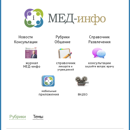
Новости
Рубрики
Справочник
Консультации
Общение
Развлечения
журнал
справочник
консультации
МЕД-инфо
лекарств и
задайте вопрос врачу
учреждений
мобильные
приложения
ВИДЕО
Рубрики
Темы