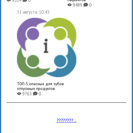
9524
0
X
K
9489
0
X
K
31 августа, 10:43
ТОП-5 опасных для зубов
отпускных продуктов
9763
0
X
K
????????...