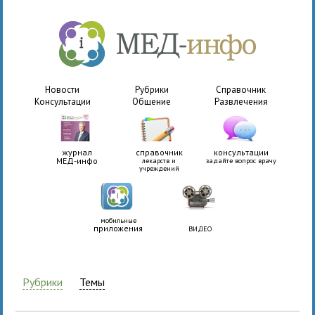
Новости
Рубрики
Справочник
Консультации
Общение
Развлечения
журнал
справочник
консультации
МЕД-инфо
лекарств и
задайте вопрос врачу
учреждений
мобильные
приложения
ВИДЕО
Рубрики
Темы