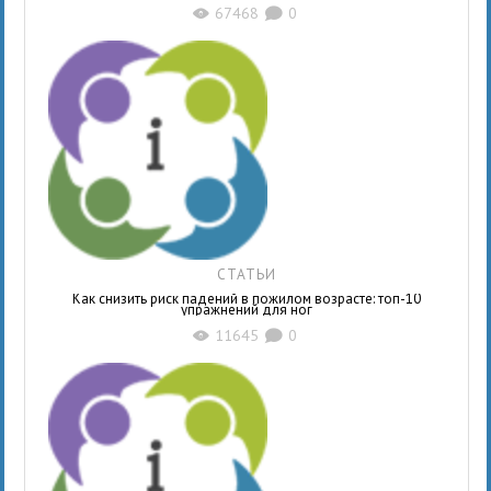
67468
0
X
K
СТАТЬИ
Как снизить риск падений в пожилом возрасте: топ-10
упражнений для ног
11645
0
X
K