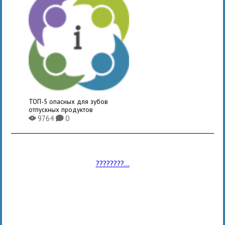
ТОП-5 опасных для зубов
отпускных продуктов
9764
0
X
K
????????...