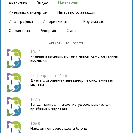
аналитика
видео
интерактив
интервью с экспертом
интервью со звездой
инфографика
история читателя
круглый стол
острая тема
репортаж
статьи
Актуальные новости
15:37
Ученые выяснили, почему чипсы кажутся такими
вкусными
04 февраля в 16:26
Диета с ограничением калорий омолаживает
мышцы
14:15
Танцы приносят такое же удовольствие, как
прибавка к зарплате
10:30
Найден ген волос цвета блонд