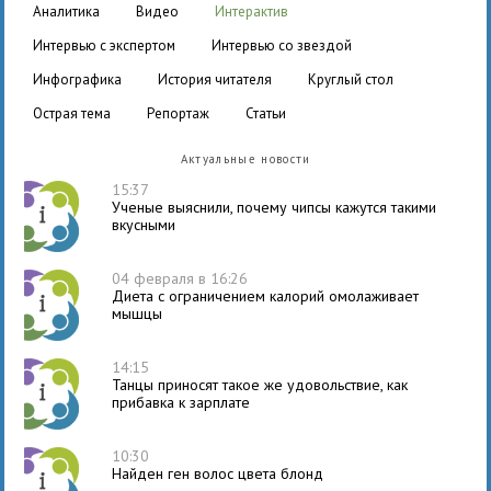
аналитика
видео
интерактив
интервью с экспертом
интервью со звездой
инфографика
история читателя
круглый стол
острая тема
репортаж
статьи
Актуальные новости
15:37
Ученые выяснили, почему чипсы кажутся такими
вкусными
04 февраля в 16:26
Диета с ограничением калорий омолаживает
мышцы
14:15
Танцы приносят такое же удовольствие, как
прибавка к зарплате
10:30
Найден ген волос цвета блонд