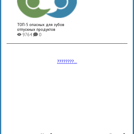
ТОП-5 опасных для зубов
отпускных продуктов
9764
0
X
K
????????...