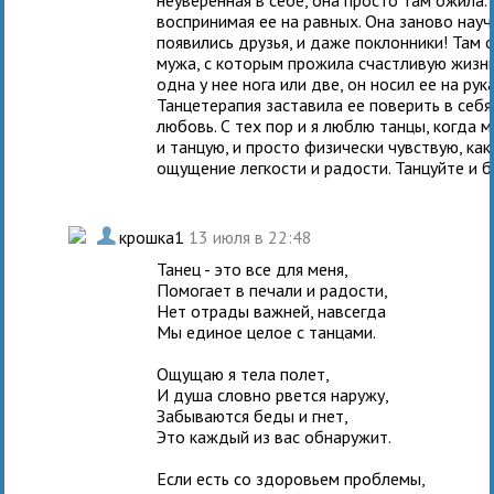
воспринимая ее на равных. Она заново науч
появились друзья, и даже поклонники! Там 
мужа, с которым прожила счастливую жизнь,
одна у нее нога или две, он носил ее на рук
Танцетерапия заставила ее поверить в себя
любовь. С тех пор и я люблю танцы, когда 
и танцую, и просто физически чувствую, как
ощущение легкости и радости. Танцуйте и б
.
крошка1
13 июля в 22:48
Танец - это все для меня,
Помогает в печали и радости,
Нет отрады важней, навсегда
Мы единое целое с танцами.
Ощущаю я тела полет,
И душа словно рвется наружу,
Забываются беды и гнет,
Это каждый из вас обнаружит.
Если есть со здоровьем проблемы,