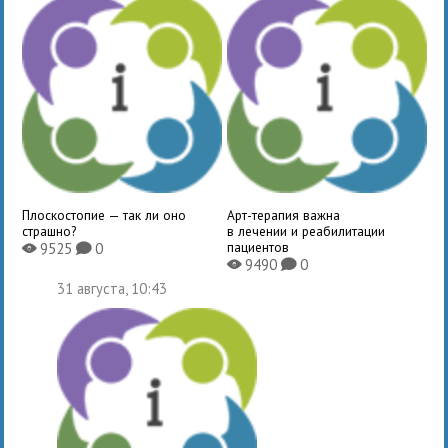
Плоскостопие — так ли оно
Арт-терапия важна
страшно?
в лечении и реабилитации
пациентов
9525
0
X
K
9490
0
X
K
31 августа, 10:43