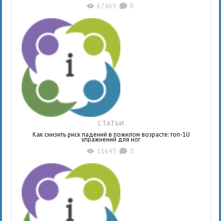
67469
0
X
K
СТАТЬИ
Как снизить риск падений в пожилом возрасте: топ-10
упражнений для ног
11645
0
X
K