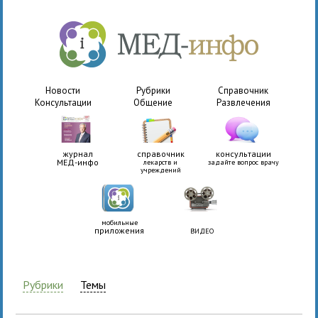
Новости
Рубрики
Справочник
Консультации
Общение
Развлечения
журнал
справочник
консультации
МЕД-инфо
лекарств и
задайте вопрос врачу
учреждений
мобильные
приложения
ВИДЕО
Рубрики
Темы