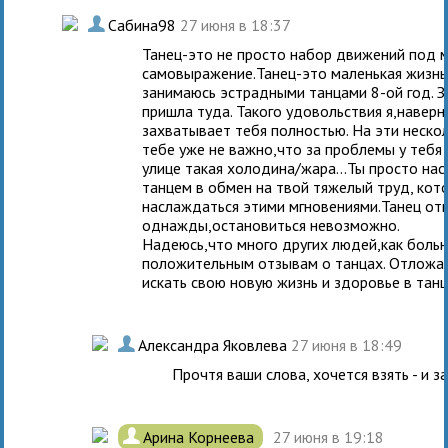
.
Сабина98
27 июня в 18:37
Танец-это не просто набор движений под м
самовыражение.Танец-это маленькая жизнь
занимаюсь эстрадными танцами 8-ой год. З
пришла туда. Такого удовольствия я,наверн
захватывает тебя полностью. На эти нескол
тебе уже не важно,что за проблемы у тебя 
улице такая холодина/жара...Ты просто на
танцем в обмен на твой тяжелый труд, кот
наслаждаться этими мгновениями.Танец от
однажды,остановиться невозможно.
Надеюсь,что много других людей,как больн
положительным отзывам о танцах. Отложат 
искать свою новую жизнь и здоровье в тан
.
Александра Яковлева
27 июня в 18:49
Прочтя ваши слова, хочется взять - и за
.
Арина Корнеева
27 июня в 19:18