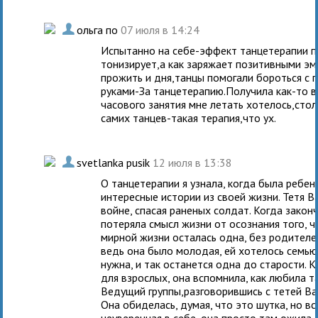
.
ольга по
07 июля в 14:24
Испытанно на себе-эффект танцетерапии п
тонизирует,а как заряжает позитивными эм
прожить и дня,танцы помогали бороться с 
руками-За танцетерапию.Получила как-то в
часового занятия мне летать хотелось,сто
самих танцев-такая терапия,что ух.
.
svetlanka pusik
12 июля в 13:38
О танцетерапии я узнала, когда была ребе
интересные истории из своей жизни. Тетя В
войне, спасая раненых солдат. Когда законч
потеряла смысл жизни от осознания того, чт
мирной жизни осталась одна, без родителей
ведь она было молодая, ей хотелось семью,
нужна, и так останется одна до старости. 
для взрослых, она вспомнила, как любила та
Ведущий группы,разговорившись с тетей Вал
Она обиделась, думая, что это шутка, но вс
неуверенная в себе, она просто там ожила.