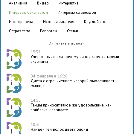
аналитика
видео
интерактив
интервью с экспертом
интервью со звездой
инфографика
история читателя
круглый стол
острая тема
репортаж
статьи
Актуальные новости
15:37
Ученые выяснили, почему чипсы кажутся такими
вкусными
04 февраля в 16:26
Диета с ограничением калорий омолаживает
мышцы
14:15
Танцы приносят такое же удовольствие, как
прибавка к зарплате
10:30
Найден ген волос цвета блонд