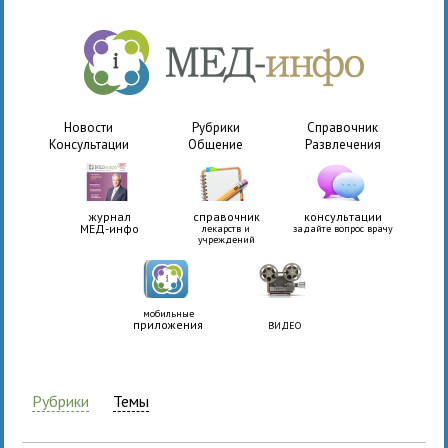
Новости
Рубрики
Справочник
Консультации
Общение
Развлечения
журнал
справочник
консультации
МЕД-инфо
лекарств и
задайте вопрос врачу
учреждений
мобильные
приложения
ВИДЕО
Рубрики
Темы