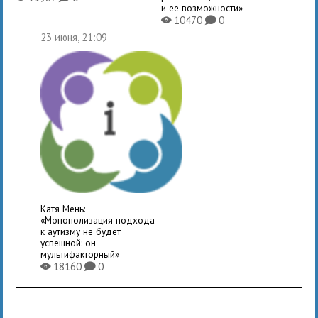
и ее возможности»
10470
0
X
K
23 июня, 21:09
Катя Мень:
«Монополизация подхода
к аутизму не будет
успешной: он
мультифакторный»
18160
0
X
K