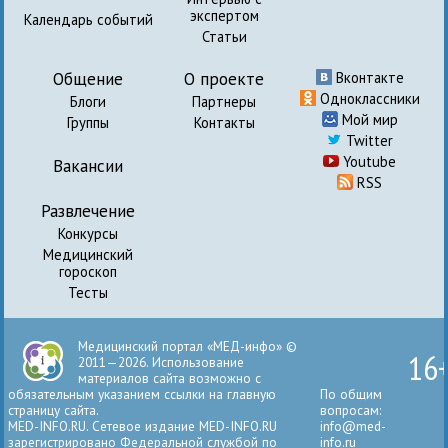
экспертом
Календарь событий
Статьи
Общение
О проекте
Вконтакте
Одноклассники
Блоги
Партнеры
Мой мир
Группы
Контакты
Twitter
Youtube
Вакансии
RSS
Развлечение
Конкурсы
Медицинский
гороскоп
Тесты
Медицинский портал «МЕД-инфо» ©
16
2011—2026. Использование
материалов сайта возможно с
обязательным указанием ссылки на главную
По общим
страницу сайта.
вопросам:
MED-INFO.RU. Сетевое издание MED-INFO.RU
info@med-
зарегистрировано Федеральной службой по
info.ru