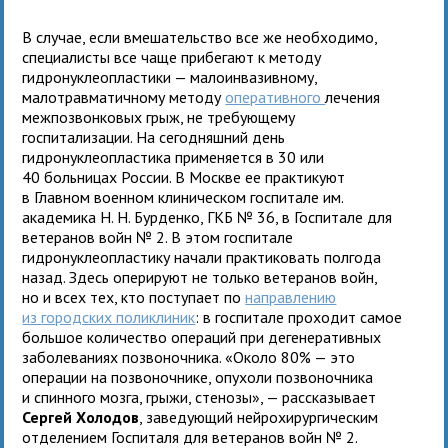
В случае, если вмешательство все же необходимо,
специалисты все чаще прибегают к методу
гидронуклеопластики — малоинвазивному,
малотравматичному методу
оперативного
лечения
межпозвонковых грыж, не требующему
госпитализации. На сегодняшний день
гидронуклеопластика применяется в 30 или
40 больницах России. В Москве ее практикуют
в Главном военном клиническом госпитале им.
академика Н. Н. Бурденко, ГКБ № 36, в Госпитале для
ветеранов войн № 2. В этом госпитале
гидронуклеопластику начали практиковать полгода
назад. Здесь оперируют не только ветеранов войн,
но и всех тех, кто поступает по
направлению
из городских поликлиник
: в госпитале проходит самое
большое количество операций при дегенеративных
заболеваниях позвоночника. «Около 80% — это
операции на позвоночнике, опухоли позвоночника
и спинного мозга, грыжи, стенозы», — рассказывает
Сергей Холодов
, заведующий нейрохирургическим
отделением Госпиталя для ветеранов войн № 2.