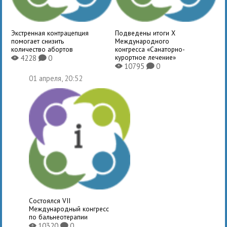
Экстренная контрацепция
Подведены итоги X
помогает снизить
Международного
количество абортов
конгресса «Санаторно-
курортное лечение»
4228
0
X
K
10795
0
X
K
01 апреля, 20:52
Состоялся VII
Международный конгресс
по бальнеотерапии
10320
0
X
K