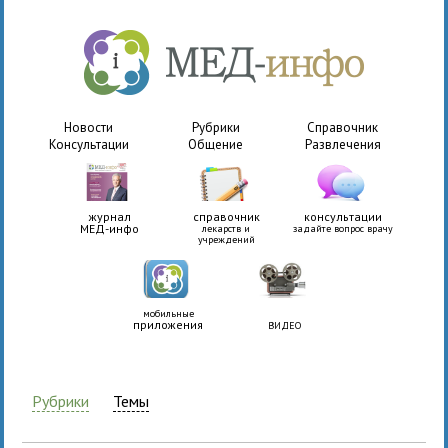
Новости
Рубрики
Справочник
Консультации
Общение
Развлечения
журнал
справочник
консультации
МЕД-инфо
лекарств и
задайте вопрос врачу
учреждений
мобильные
приложения
ВИДЕО
Рубрики
Темы