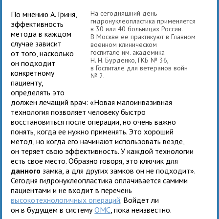
На сегодняшний день
По мнению А. Гриня,
гидронуклеопластика применяется
эффективность
в 30 или 40 больницах России.
метода в каждом
В Москве ее практикуют в Главном
случае зависит
военном клиническом
госпитале им. академика
от того, насколько
Н. Н. Бурденко, ГКБ № 36,
он подходит
в Госпитале для ветеранов войн
конкретному
№ 2.
пациенту,
определять это
должен лечащий врач: «Новая малоинвазивная
технология позволяет человеку быстро
восстановиться после операции, но очень важно
понять, когда ее нужно применять. Это хороший
метод, но когда его начинают использовать везде,
он теряет свою эффективность. У каждой технологии
есть свое место. Образно говоря, это ключик для
данного
замка, а для других замков он не подходит».
Сегодня гидронуклеопластика оплачивается самими
пациентами и не входит в перечень
высокотехнологичных операций
. Войдет ли
он в будущем в систему
ОМС
, пока неизвестно.