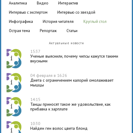
аналитика
видео
интерактив
интервью с экспертом
интервью со звездой
инфографика
история читателя
круглый стол
острая тема
репортаж
статьи
Актуальные новости
15:37
Ученые выяснили, почему чипсы кажутся такими
вкусными
04 февраля в 16:26
Диета с ограничением калорий омолаживает
мышцы
14:15
Танцы приносят такое же удовольствие, как
прибавка к зарплате
10:30
Найден ген волос цвета блонд