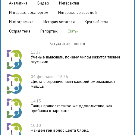
аналитика
видео
интерактив
интервью с экспертом
интервью со звездой
инфографика
история читателя
круглый стол
острая тема
репортаж
статьи
Актуальные новости
15:37
Ученые выяснили, почему чипсы кажутся такими
вкусными
04 февраля в 16:26
Диета с ограничением калорий омолаживает
мышцы
14:15
Танцы приносят такое же удовольствие, как
прибавка к зарплате
10:30
Найден ген волос цвета блонд