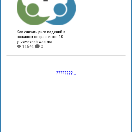
Как снизить риск падений в
пожилом возрасте: топ-10
упражнений для ног
11641
0
X
K
????????...