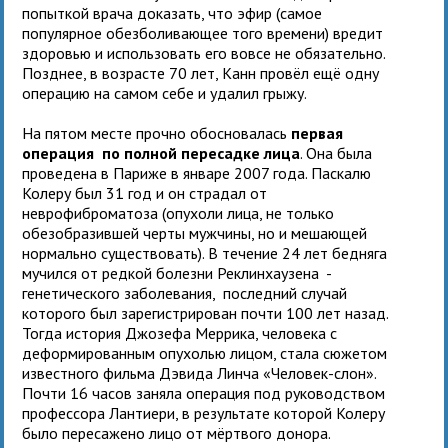
попыткой врача доказать, что эфир (самое
популярное обезболивающее того времени) вредит
здоровью и использовать его вовсе не обязательно.
Позднее, в возрасте 70 лет, Канн провёл ещё одну
операцию на самом себе и удалил грыжу.
На пятом месте прочно обосновалась
первая
операция по полной пересадке лица
. Она была
проведена в Париже в январе 2007 года. Паскалю
Колеру был 31 год и он страдал от
неврофиброматоза (опухоли лица, не только
обезобразившей черты мужчины, но и мешающей
нормально существовать). В течение 24 лет бедняга
мучился от редкой болезни Реклинхаузена -
генетического заболевания, последний случай
которого был зарегистрирован почти 100 лет назад.
Тогда история Джозефа Меррика, человека с
деформированным опухолью лицом, стала сюжетом
известного фильма Дэвида Линча «Человек-слон».
Почти 16 часов заняла операция под руководством
профессора Лантиери, в результате которой Колеру
было пересажено лицо от мёртвого донора.