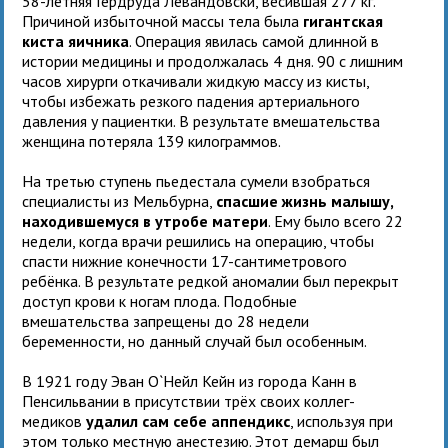
58-летняя Гердруда Левандовски, весившая 277 кг.
Причиной избыточной массы тела была
гигантская
киста яичника
. Операция явилась самой длинной в
истории медицины и продолжалась 4 дня. 90 с лишним
часов хирурги откачивали жидкую массу из кисты,
чтобы избежать резкого падения артериального
давления у пациентки. В результате вмешательства
женщина потеряла 139 килограммов.
На третью ступень пьедестала сумели взобраться
специалисты из Мельбурна,
спасшие жизнь малышу,
находившемуся в утробе матери
. Ему было всего 22
недели, когда врачи решились на операцию, чтобы
спасти нижние конечности 17-сантиметрового
ребёнка. В результате редкой аномалии был перекрыт
доступ крови к ногам плода. Подобные
вмешательства запрещены до 28 недели
беременности, но данный случай был особенным.
В 1921 году Эван О`Нейл Кейн из города Канн в
Пенсильвании в присутствии трёх своих коллег-
медиков
удалил сам себе аппендикс
, используя при
этом только местную анестезию. Этот демарш был