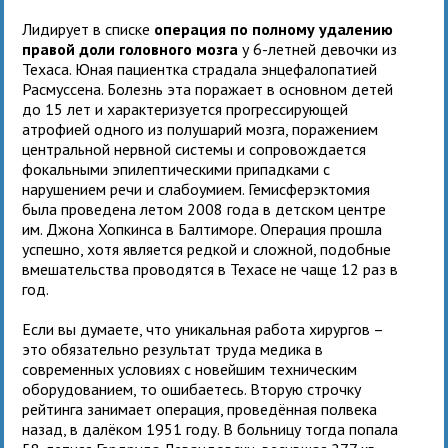
Лидирует в списке
операция по полному удалению
правой доли головного мозга
у 6-летней девочки из
Техаса. Юная пациентка страдала энцефалопатией
Расмуссена. Болезнь эта поражает в основном детей
до 15 лет и характеризуется прогрессирующей
атрофией одного из полушарий мозга, поражением
центральной нервной системы и сопровождается
фокальными эпилептическими припадками с
нарушением речи и слабоумием. Гемисферэктомия
была проведена летом 2008 года в детском центре
им. Джона Хопкинса в Балтиморе. Операция прошла
успешно, хотя является редкой и сложной, подобные
вмешательства проводятся в Техасе не чаще 12 раз в
год.
Если вы думаете, что уникальная работа хирургов –
это обязательно результат труда медика в
современных условиях с новейшим техническим
оборудованием, то ошибаетесь. Вторую строчку
рейтинга занимает операция, проведённая полвека
назад, в далёком 1951 году. В больницу тогда попала