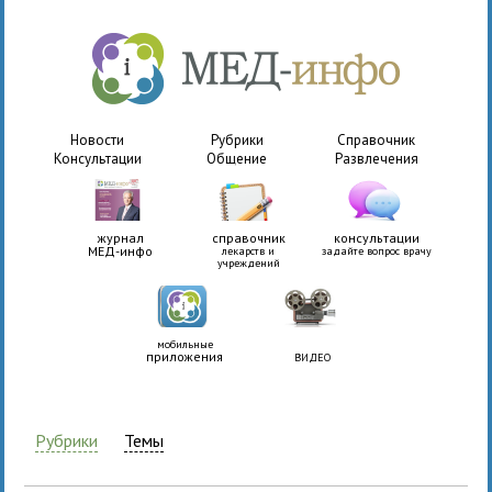
Новости
Рубрики
Справочник
Консультации
Общение
Развлечения
журнал
справочник
консультации
МЕД-инфо
лекарств и
задайте вопрос врачу
учреждений
мобильные
приложения
ВИДЕО
Рубрики
Темы